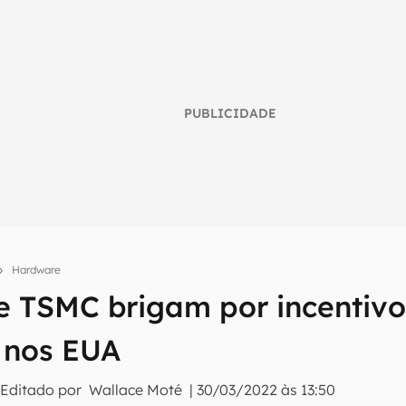
PUBLICIDADE
Hardware
 TSMC brigam por incentivo 
umo inteligente do mundo tech!
tter do Canaltech e receba notícias e reviews sobre tecnologia 
s nos EUA
 Editado por
Wallace Moté
|
30/03/2022 às 13:50