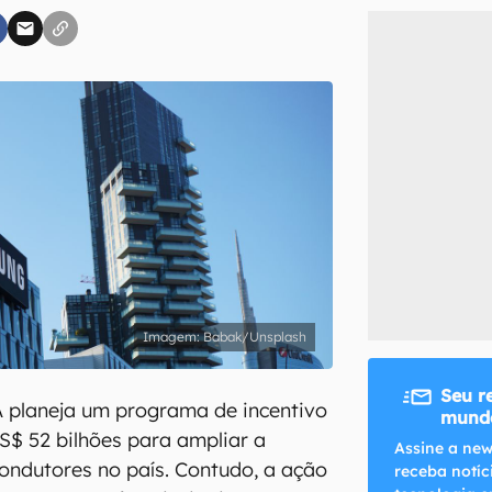
inscreva-se
li, aceito e concordo com os
Termos de Uso e Política de Privacidade do Ca
Babak/Unsplash
Seu r
 planeja um programa de incentivo
mundo
US$ 52 bilhões para ampliar a
Assine a new
ondutores no país. Contudo, a ação
receba notíc