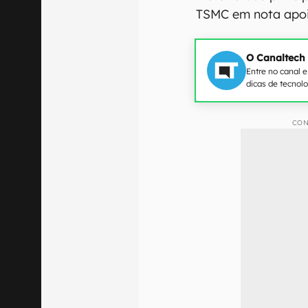
TSMC em nota apo
O Canaltech
Entre no canal 
dicas de tecnol
CON