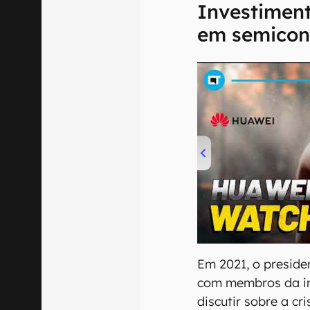
Investimen
em semicon
00:00
/
04:51
Em 2021, o preside
com membros da in
discutir sobre a cr