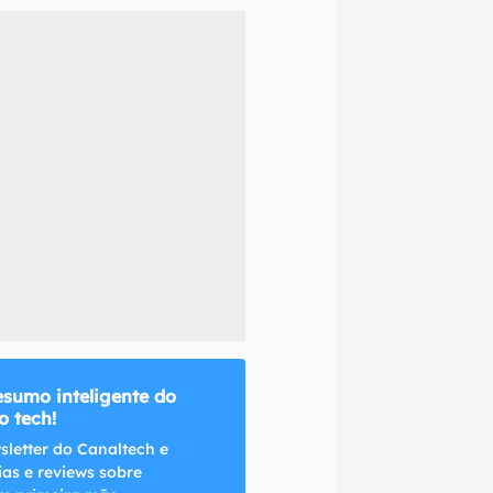
naltech.
esumo inteligente do
 tech!
sletter do Canaltech e
ias e reviews sobre