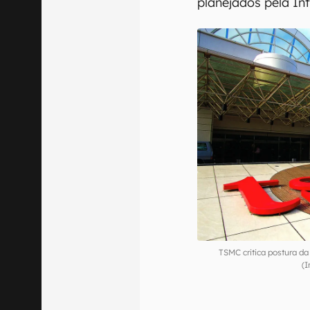
planejados pela In
TSMC critica postura da
(