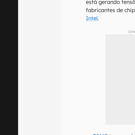
está gerando tensão
fabricantes de ch
Intel
.
CON