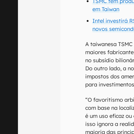
TSMC tem produ
em Taiwan
Intel investirá 
novos semicond
A taiwanesa TSMC 
maiores fabricante
no subsídio bilion
Do outro lado, a n
impostos dos amer
para investimento
“O favoritismo arbi
com base na local
é um uso eficaz ou 
isso ignora a real
maioria das princip