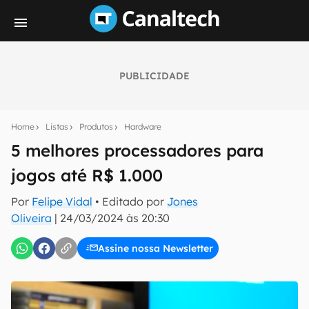
PUBLICIDADE
Seu resumo inteligente do mundo tech!
Assine a newsletter do Canaltech e receba
Home
Listas
Produtos
Hardware
notícias e reviews sobre tecnologia em primeira
mão.
5 melhores processadores para
jogos até R$ 1.000
E-mail
Por
Felipe Vidal
• Editado por
Jones
Oliveira
|
24/03/2024 às 20:30
inscreva-se
Assine nossa Newsletter
Confirmo que li, aceito e concordo com os
Termos de
Uso e Política de Privacidade do Canaltech.