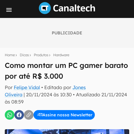
PUBLICIDADE
Seu resumo inteligente do mundo tech!
Assine a newsletter do Canaltech e receba
Home
Dicas
Produtos
Hardware
notícias e reviews sobre tecnologia em primeira
mão.
Como montar um PC gamer barato
por até R$ 3.000
E-mail
Por
Felipe Vidal
• Editado por
Jones
Oliveira
|
20/11/2024 às 10:30
•
Atualizado
21/11/2024
às 08:59
inscreva-se
Assine nossa Newsletter
Confirmo que li, aceito e concordo com os
Termos de
Uso e Política de Privacidade do Canaltech.