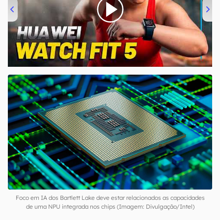
00:00
/
04:51
Foco em IA dos Bartlett Lake deve estar relacionados as capacidades
de uma NPU integrada nos chips (Imagem: Divulgação/Intel)