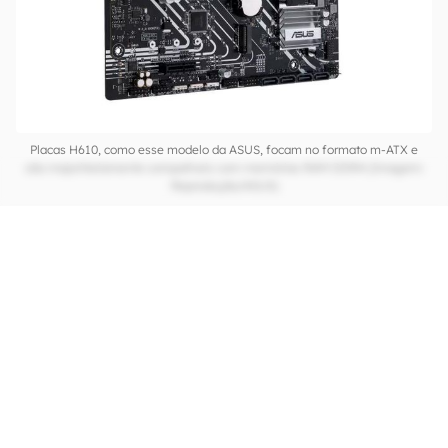
Placas H610, como esse modelo da ASUS, focam no formato m-ATX e
são majoritariamente compatíveis com memórias RAM DDR4 (Imagem:
Reprodução/ASUS)
Embora placas-mãe desse segmento sirvam
bem para os Core i5, tome cuidado. O ideal é
evitar os modelos com o sufixo K, que aquecem
mais e podem reduzir a expectativa de vida do
componente por conta do alto calor gerado.
Para esses casos, é bom pular direto ao próximo
tópico.
CONTINUA APÓS A PUBLICIDADE