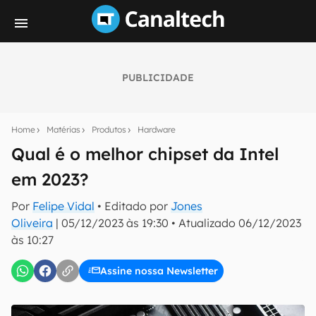
PUBLICIDADE
Seu resumo inteligente do mundo tech!
Assine a newsletter do Canaltech e receba
Home
Matérias
Produtos
Hardware
notícias e reviews sobre tecnologia em primeira
mão.
Qual é o melhor chipset da Intel
em 2023?
E-mail
Por
Felipe Vidal
• Editado por
Jones
Oliveira
|
05/12/2023 às 19:30
•
Atualizado
06/12/2023
às 10:27
inscreva-se
Assine nossa Newsletter
Confirmo que li, aceito e concordo com os
Termos de
Uso e Política de Privacidade do Canaltech.