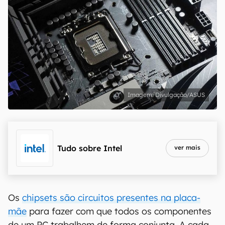
Divulgação/ASUS
Tudo sobre
Intel
ver mais
Os
chipsets são circuitos presentes na placa-
mãe
para fazer com que todos os componentes
de um PC trabalhem de forma conjunta. A cada