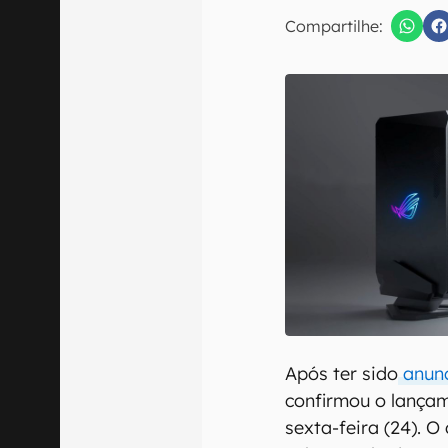
E-mail
Compartilhe:
Confirmo que 
Após ter sido
anunc
confirmou o lança
sexta-feira (24). 