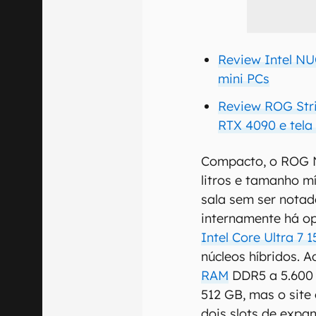
Review Intel NU
mini PCs
Review ROG Stri
RTX 4090 e tela
Compacto, o ROG 
litros e tamanho m
sala sem ser notad
internamente há o
Intel Core Ultra 7 
núcleos híbridos. 
RAM
DDR5 a 5.600
512 GB, mas o site
dois slots de expa