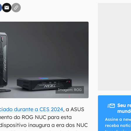
inscreva-se
li, aceito e concordo com os
Termos de Uso e Política de Privacidade do Ca
ROG
Seu r
iado durante a CES 2024
, a ASUS
mundo
mento do ROG NUC para esta
Assine a new
O dispositivo inaugura a era dos NUC
receba notíc