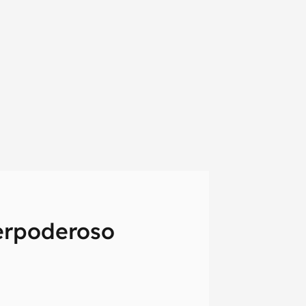
erpoderoso
em primeira