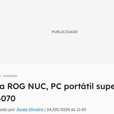
PUBLICIDADE
Hardware
a ROG NUC, PC portátil sup
umo inteligente do mundo tech!
4070
tter do Canaltech e receba notícias e reviews sobre tecnologia 
tado por
Jones Oliveira
|
24/05/2024 às 11:45