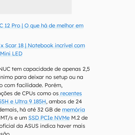
C 12 Pro | O que há de melhor em
x Scar 18 | Notebook incrível com
 Mini LED
NUC tem capacidade de apenas 2,5
ínimo para deixar no setup ou na
o com facilidade. Porém,
pções de CPUs como os
recentes
155H e Ultra 9 185H
, ambos de 24
Ademais, há até 32 GB de
memória
 MT/s e um
SSD PCIe NVMe
M.2 de
 oficial da ASUS indica haver mais
nsão.