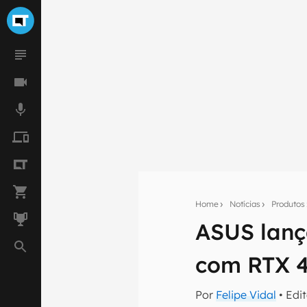
Home
Notícias
Produtos
ASUS lanç
Seu res
com RTX 
Assine a newsle
mão.
Por
Felipe Vidal
• Edi