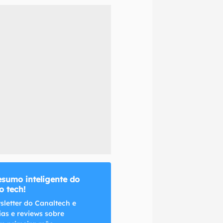
naltech.
esumo inteligente do
 tech!
sletter do Canaltech e
ias e reviews sobre