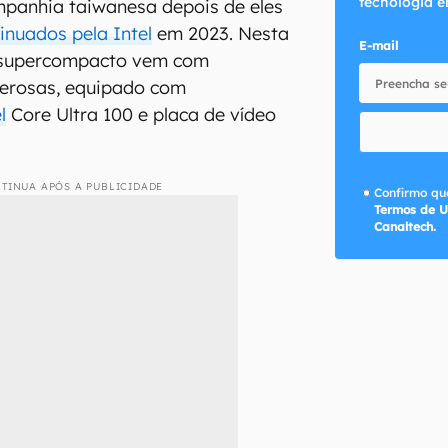
tecnologia e
mpanhia taiwanesa depois de eles
inuados pela Intel
em 2023. Nesta
E-mail
 supercompacto vem com
derosas, equipado com
l
Core Ultra 100 e placa de vídeo
TINUA APÓS A PUBLICIDADE
Confirmo que
Termos de U
Canaltech.