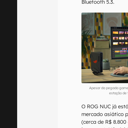
Bluetooth 5.3.
Apesar da pegada game
estação de
O ROG NUC já está
mercado asiático p
(cerca de R$ 8.800