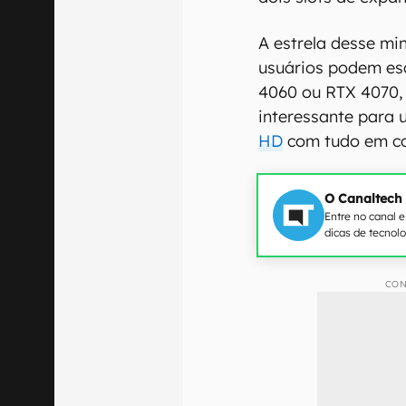
A estrela desse min
usuários podem es
4060 ou RTX 4070,
interessante para
HD
com tudo em co
O Canaltech
Entre no canal 
dicas de tecnol
CON