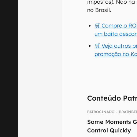
impostos). Não há 
no Brasil.
🛒 Compre o RO
um baita desco
🛒 Veja outros 
promoção no K