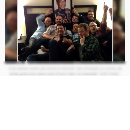
O ex-diretor criativo de World of Warcraft, Alex Afrasiabi (no centro, de
preto) junto com outros executivos e devs na chamada "suíte Cosby",
quarto de hotel que virou espaço para festas e, agora, símbolo das
acusações de abuso movidas contra a Activision Blizzard (Imagem:
Reprodução/Kotaku)
CONTINUA APÓS A PUBLICIDADE