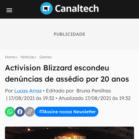
PUBLICIDADE
Seu resumo inteligente do mundo tech!
Assine a newsletter do Canaltech e receba
Home
Notícias
Games
notícias e reviews sobre tecnologia em primeira
mão.
Activision Blizzard escondeu
denúncias de assédio por 20 anos
E-mail
Por
Lucas Arraz
• Editado por
Bruna Penilhas
|
17/08/2021 às 19:32
•
Atualizado
17/08/2021 às 19:32
inscreva-se
Assine nossa Newsletter
Confirmo que li, aceito e concordo com os
Termos de
Uso e Política de Privacidade do Canaltech.