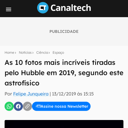
PUBLICIDADE
Seu resumo inteligente do mundo tech!
Assine a newsletter do Canaltech e receba
Home
Notícias
Ciência
Espaço
notícias e reviews sobre tecnologia em primeira
mão.
As 10 fotos mais incríveis tiradas
pelo Hubble em 2019, segundo este
E-mail
astrofísico
Por
Felipe Junqueira
|
13/12/2019 às 15:15
inscreva-se
Assine nossa Newsletter
Confirmo que li, aceito e concordo com os
Termos de
Uso e Política de Privacidade do Canaltech.