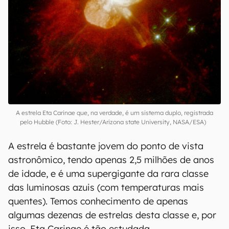
A estrela Eta Carinae que, na verdade, é um sistema duplo, registrada
pelo Hubble (Foto: J. Hester/Arizona state University, NASA/ESA)
A estrela é bastante jovem do ponto de vista
astronômico, tendo apenas 2,5 milhões de anos
de idade, e é uma supergigante da rara classe
das luminosas azuis (com temperaturas mais
quentes). Temos conhecimento de apenas
algumas dezenas de estrelas desta classe e, por
isso, Eta Carinae é tão estudada.