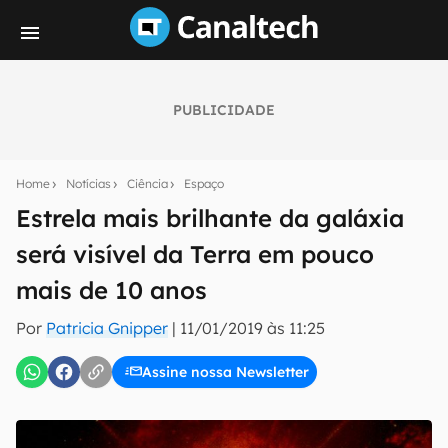
PUBLICIDADE
Seu resumo inteligente do mundo tech!
Assine a newsletter do Canaltech e receba
Home
Notícias
Ciência
Espaço
notícias e reviews sobre tecnologia em primeira
mão.
Estrela mais brilhante da galáxia
será visível da Terra em pouco
E-mail
mais de 10 anos
Por
Patricia Gnipper
|
11/01/2019 às 11:25
inscreva-se
Assine nossa Newsletter
Confirmo que li, aceito e concordo com os
Termos de
Uso e Política de Privacidade do Canaltech.