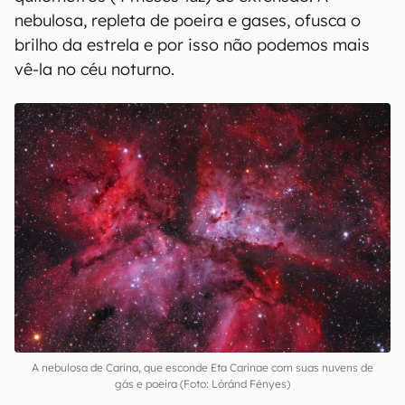
catalogada em 1677 por Edmond Halley (sim, o
astrônomo que desvendou a órbita do cometa
Halley), mas somente em 1843 uma grande
erupção lançou ao espaço matéria suficiente
para que seu brilho aumentasse a ponto de Eta
Carinae ser visível durante meses daqui da Terra.
Depois, uma nebulosa foi formada ao redor da
estrela, com essa nebulosa tendo 3 trilhões de
quilômetros (4 meses-luz) de extensão. A
nebulosa, repleta de poeira e gases, ofusca o
brilho da estrela e por isso não podemos mais
vê-la no céu noturno.