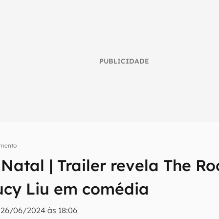
PUBLICIDADE
umo inteligente do mundo tech!
imento
atal | Trailer revela The Ro
tter do Canaltech e receba notícias e reviews sobre tecnologia 
ucy Liu em comédia
|
26/06/2024 às 18:06