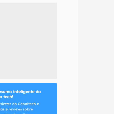
naltech.
esumo inteligente do
 tech!
sletter do Canaltech e
ias e reviews sobre