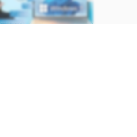
inda conta com Kiernan Shipka (
O
e Sabrina
), Nick Kroll (
Não Se
a
), Mary Elizabeth Ellis (
Licorice
s (
Homem-Aranha: Sem Volta
ie Hunt (
Escape at Dannemora
).
Hiram Garcia e Chris Morgan,
 & Furiosos Hobbs & Shaw
.
Canaltech Ofertas e receba as
ões da internet diretamente no