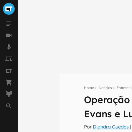
Seu res
Home
Notícias
Entreten
Operação N
Assine a newsle
mão.
Evans e L
E-mail
Por
Diandra Guedes