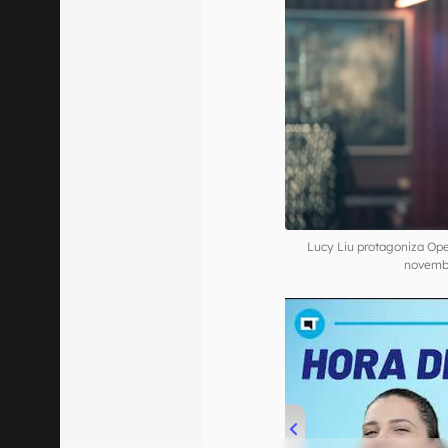
Lucy Liu protagoniza Op
novemb