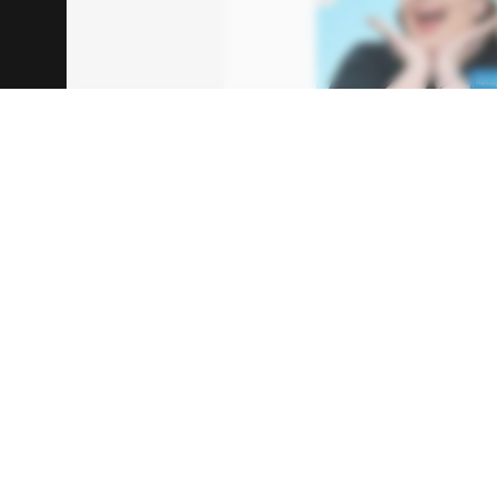
00:00
/
04:52
Operação Natal
a
Mundo Sombrio d
Preocupe, Querid
Pizza
). J.K. Simmon
para Casa
) e Bonn
O enredo fica com 
ambos de
Velozes
Inscreva-se no 
melhores promoç
seu celular!