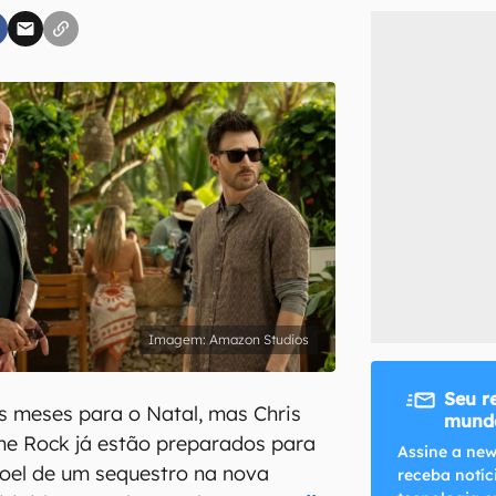
inscreva-se
li, aceito e concordo com os
Termos de Uso e Política de Privacidade do Ca
Amazon Studios
Seu r
s meses para o Natal, mas Chris
mundo
The Rock já estão preparados para
Assine a new
oel de um sequestro na nova
receba notíc