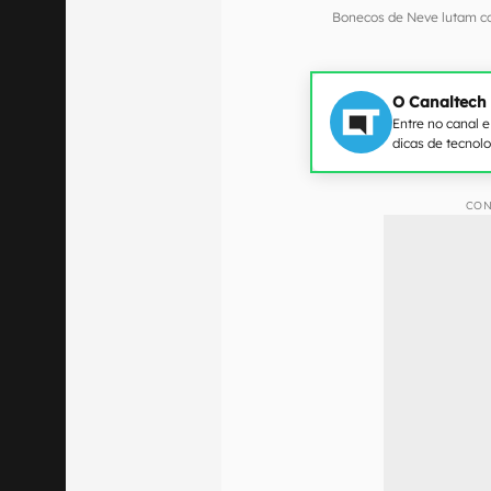
Bonecos de Neve lutam c
O Canaltech
Entre no canal 
dicas de tecnol
CON