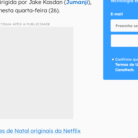
tecnologia e
rigida por Jake Kasdan (
Jumanji
),
nesta quarta-feira (26).
E-mail
TINUA APÓS A PUBLICIDADE
Confirmo que
Termos de U
Canaltech.
es de Natal originais da Netflix