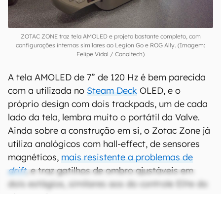
ZOTAC ZONE traz tela AMOLED e projeto bastante completo, com
configurações internas similares ao Legion Go e ROG Ally. (Imagem:
Felipe Vidal / Canaltech)
A tela AMOLED de 7” de 120 Hz é bem parecida
com a utilizada no
Steam Deck
OLED, e o
próprio design com dois trackpads, um de cada
lado da tela, lembra muito o portátil da Valve.
Ainda sobre a construção em si, o Zotac Zone já
utiliza analógicos com hall-effect, de sensores
magnéticos,
mais resistente a problemas de
drift
, e traz gatilhos de ombro ajustáveis em
dois estágios, similares aos do controle Elite do
Xbox Series.
CONTINUA APÓS A PUBLICIDADE