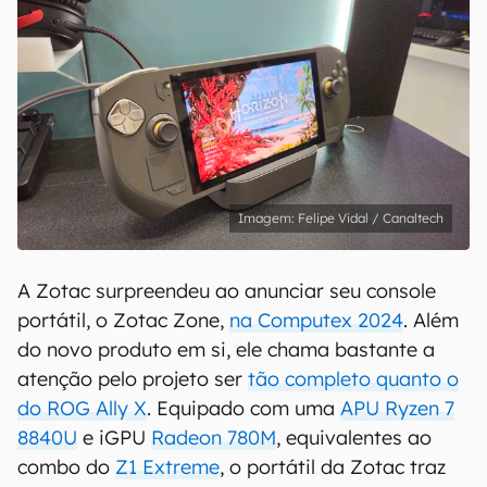
Felipe Vidal / Canaltech
A Zotac surpreendeu ao anunciar seu console
portátil, o Zotac Zone,
na Computex 2024
. Além
do novo produto em si, ele chama bastante a
atenção pelo projeto ser
tão completo quanto o
do ROG Ally X
. Equipado com uma
APU Ryzen 7
8840U
e iGPU
Radeon 780M
, equivalentes ao
combo do
Z1 Extreme
, o portátil da Zotac traz