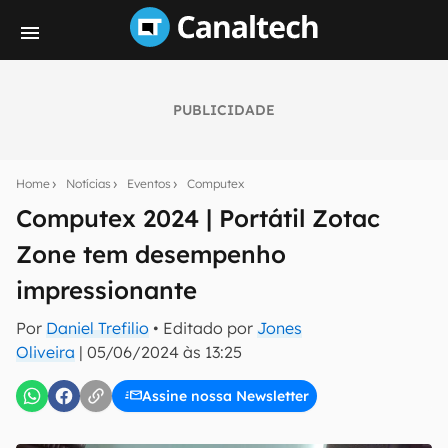
PUBLICIDADE
Seu resumo inteligente do mundo tech!
Assine a newsletter do Canaltech e receba
Home
Notícias
Eventos
Computex
notícias e reviews sobre tecnologia em primeira
mão.
Computex 2024 | Portátil Zotac
Zone tem desempenho
E-mail
impressionante
Por
Daniel Trefilio
• Editado por
Jones
inscreva-se
Oliveira
|
05/06/2024 às 13:25
Assine nossa Newsletter
Confirmo que li, aceito e concordo com os
Termos de
Uso e Política de Privacidade do Canaltech.