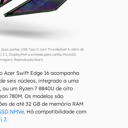
i duas portas USB Tipo-C com Thunderbolt 4, além de
 2.1, DisplayPort e entrada para cartão MicroSD
Imagem: Reprodução/Acer)
 o Acer Swift Edge 16 acompanha
e seis núcleos, integrado a uma
 ou um Ryzen 7 8840U de oito
eon 780M. Os modelos são
ões de até 32 GB de memória RAM
SSD NMVe
. Há compatibilidade com
i 7.