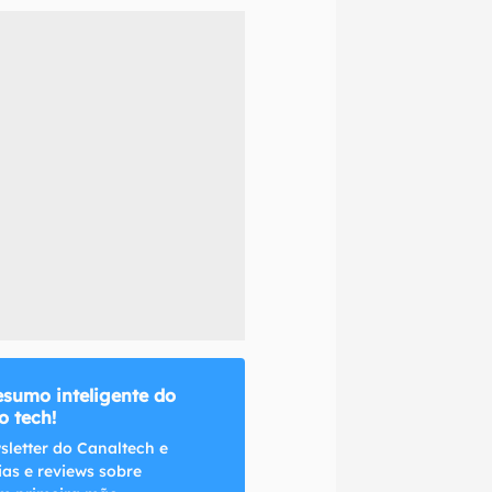
naltech.
esumo inteligente do
 tech!
sletter do Canaltech e
ias e reviews sobre