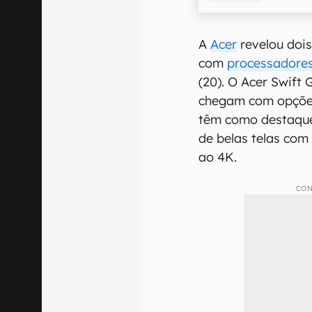
A
Acer
revelou doi
com
processadore
(20). O Acer Swift 
chegam com opções 
têm como destaque 
de belas telas com
ao 4K.
CON