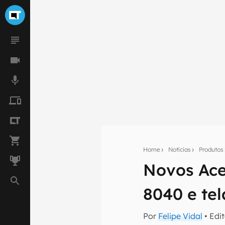
Home
Notícias
Produtos
Novos Ace
Seu res
8040 e te
Assine a newsle
mão.
Por
Felipe Vidal
• Edi