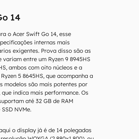
Go 14
a o Acer Swift Go 14, esse
specificações internas mais
rios exigentes. Prova disso são as
ue variam entre um Ryzen 9 8945HS
HS, ambos com oito núcleos e a
 Ryzen 5 8645HS, que acompanha a
s modelos são mais potentes por
, que indica mais performance. Os
suportam até 32 GB de RAM
e SSD NVMe.
 aqui o display já é de 14 polegadas
 resolução WQXGA (2.880x1.800), ou