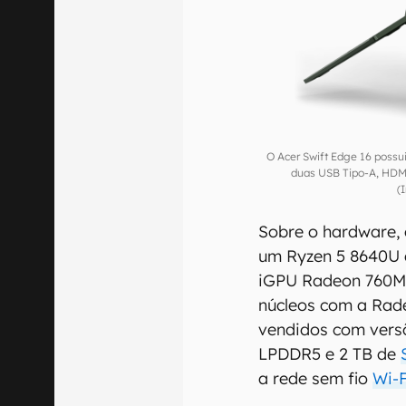
O Acer Swift Edge 16 possu
duas USB Tipo-A, HDMI
(
Sobre o hardware,
um Ryzen 5 8640U d
iGPU Radeon 760M,
núcleos com a Rad
vendidos com vers
LPDDR5 e 2 TB de
a rede sem fio
Wi-F