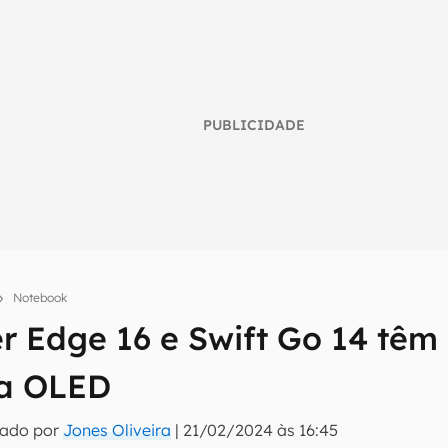
PUBLICIDADE
Notebook
r Edge 16 e Swift Go 14 têm
umo inteligente do mundo tech!
la OLED
tter do Canaltech e receba notícias e reviews sobre tecnologia 
tado por
Jones Oliveira
|
21/02/2024 às 16:45