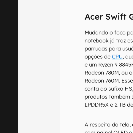
Acer Swift 
Mudando o foco par
notebook já traz e
parrudas para usuá
opções de
CPU
, q
e um Ryzen 9 8845
Radeon 780M, ou o
Radeon 760M. Esse
conta do sufixo HS
produtos também 
LPDDR5X e 2 TB d
A respeito da tela,
com painel OLED e