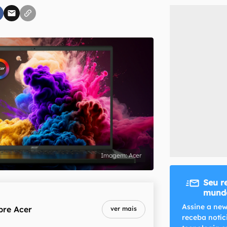
inscreva-se
li, aceito e concordo com os
Termos de Uso e Política de Privacidade do Ca
Acer
Seu r
mundo
Assine a new
bre
Acer
ver mais
receba notíc