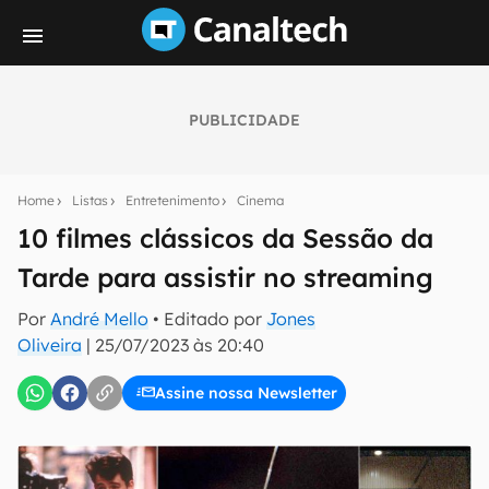
PUBLICIDADE
Seu resumo inteligente do mundo tech!
Assine a newsletter do Canaltech e receba
Home
Listas
Entretenimento
Cinema
notícias e reviews sobre tecnologia em primeira
mão.
10 filmes clássicos da Sessão da
Tarde para assistir no streaming
E-mail
Por
André Mello
• Editado por
Jones
Oliveira
|
25/07/2023 às 20:40
inscreva-se
Assine nossa Newsletter
Confirmo que li, aceito e concordo com os
Termos de
Uso e Política de Privacidade do Canaltech.