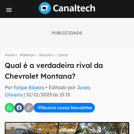
PUBLICIDADE
Seu resumo inteligente do mundo tech!
Assine a newsletter do Canaltech e receba
Home
Matérias
Veículos
Carros
notícias e reviews sobre tecnologia em primeira
mão.
Qual é a verdadeira rival da
Chevrolet Montana?
E-mail
Por
Felipe Ribeiro
• Editado por
Jones
Oliveira
|
12/12/2023 às 15:15
inscreva-se
Assine nossa Newsletter
Confirmo que li, aceito e concordo com os
Termos de
Uso e Política de Privacidade do Canaltech.