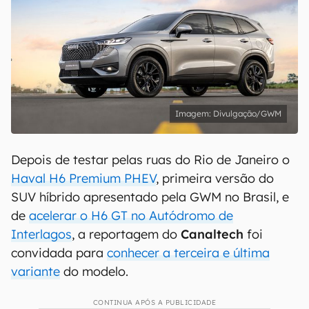
Divulgação/GWM
Depois de testar pelas ruas do Rio de Janeiro o
Haval H6 Premium PHEV
, primeira versão do
SUV híbrido apresentado pela GWM no Brasil, e
de
acelerar o H6 GT no Autódromo de
Interlagos
, a reportagem do
Canaltech
foi
convidada para
conhecer a terceira e última
variante
do modelo.
CONTINUA APÓS A PUBLICIDADE