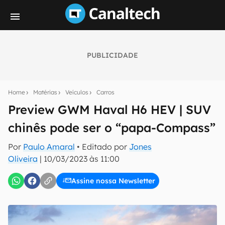
PUBLICIDADE
Seu resumo inteligente do mundo tech!
Assine a newsletter do Canaltech e receba
Home
Matérias
Veículos
Carros
notícias e reviews sobre tecnologia em primeira
mão.
Preview GWM Haval H6 HEV | SUV
chinês pode ser o “papa-Compass”
E-mail
Por
Paulo Amaral
• Editado por
Jones
Oliveira
|
10/03/2023 às 11:00
inscreva-se
Assine nossa Newsletter
Confirmo que li, aceito e concordo com os
Termos de
Uso e Política de Privacidade do Canaltech.