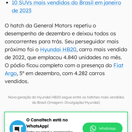
10 SUVs mais vendidos do Brasil em janeiro
de 2023
O hatch da General Motors repetiu o
desempenho de dezembro e deixou todos os
concorrentes para trás. Seu perseguidor mais
próximo foi o
Hyundai HB20
, carro mais vendido
de 2022, que emplacou 4.840 unidades no mês.
O pódio ficou completo com a presença do
Fiat
Argo
, 5º em dezembro, com 4.282 carros
vendidos.
Nova geração do Hyundai HB20 segue entre os hatches mais vendidos
do Brasil (Imagem: Divulgação/Hyundai)
O Canaltech está no
WhatsApp!
WhatsApp
Entre no canal e acompanhe