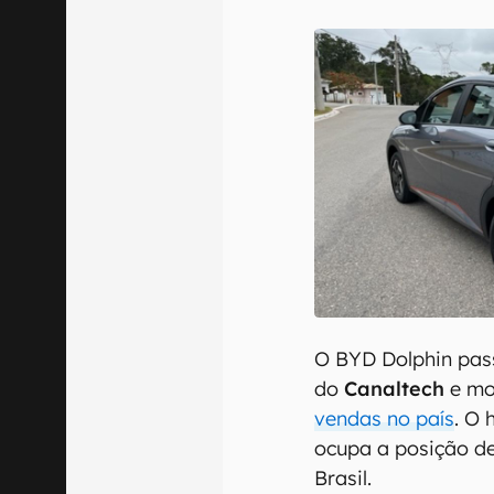
E-mail
Confirmo que 
O BYD Dolphin pa
do
Canaltech
e mo
vendas no país
. O 
ocupa a posição d
Brasil.