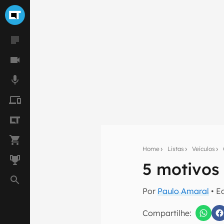
Home
Listas
Veículos
5 motivos
Seu res
Por
Paulo Amaral
• E
Assine a newsle
mão.
Compartilhe: