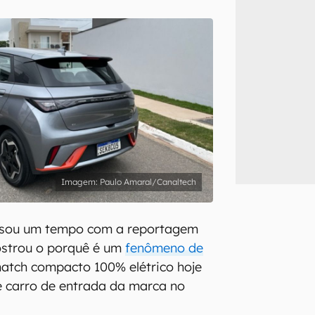
inscreva-se
li, aceito e concordo com os
Termos de Uso e Política de Privacidade do Ca
Paulo Amaral/Canaltech
ssou um tempo com a reportagem
strou o porquê é um
fenômeno de
hatch compacto 100% elétrico hoje
e carro de entrada da marca no