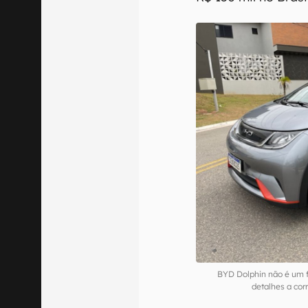
BYD Dolphin não é um 
detalhes a co