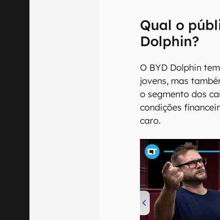
Qual o públ
Dolphin?
O BYD Dolphin tem
jovens, mas també
o segmento dos car
condições finance
caro.