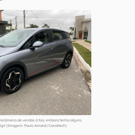
fenômeno de vendas à toa, embora tenha alguns
rrigir (Imagem: Paulo Amaral/Canaltech)