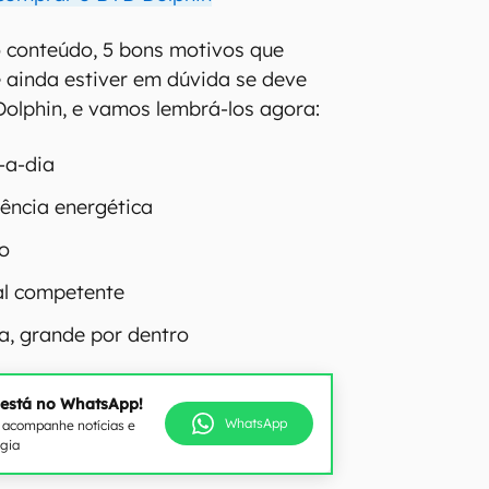
 conteúdo, 5 bons motivos que
 ainda estiver em dúvida se deve
olphin, e vamos lembrá-los agora:
-a-dia
iência energética
do
tal competente
a, grande por dentro
 está no WhatsApp!
WhatsApp
e acompanhe notícias e
ogia