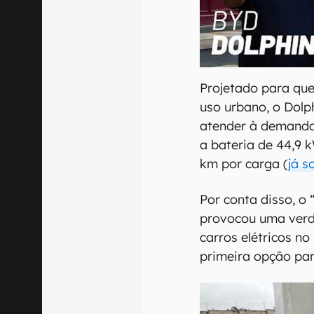
00:00
/
04:07
Projetado para qu
uso urbano, o Dolp
atender à demanda
a bateria de 44,9 
km por carga (
já s
Por conta disso, o
provocou uma verd
carros elétricos no
primeira opção par