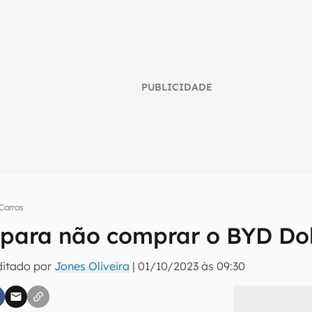
PUBLICIDADE
Carros
 para não comprar o BYD Do
umo inteligente do mundo tech!
ditado por
Jones Oliveira
|
01/10/2023 às 09:30
tter do Canaltech e receba notícias e reviews sobre tecnologia 