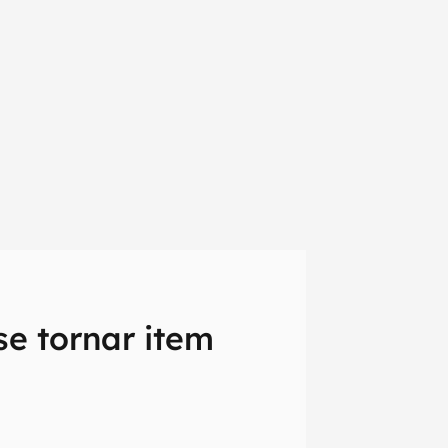
se tornar item
em primeira