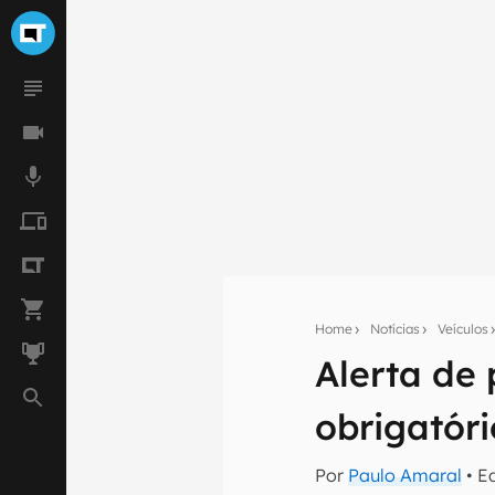
Home
Notícias
Veículos
Alerta de 
Seu res
Assine a newsle
obrigatóri
mão.
Por
Paulo Amaral
• E
E-mail