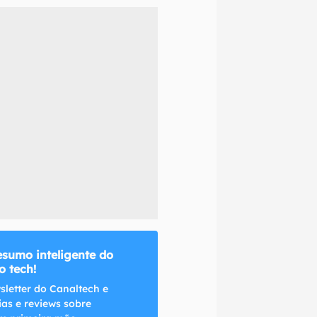
naltech.
esumo inteligente do
 tech!
sletter do Canaltech e
ias e reviews sobre