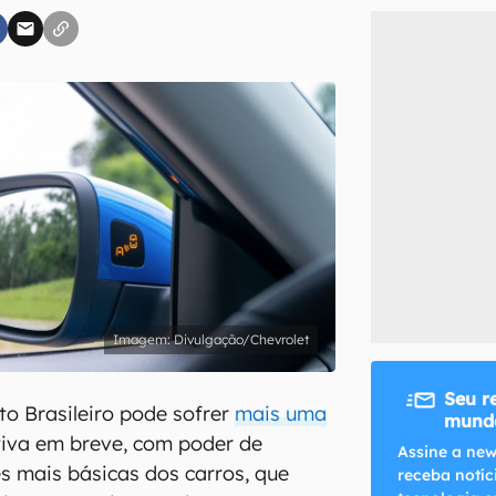
inscreva-se
li, aceito e concordo com os
Termos de Uso e Política de Privacidade do Ca
Divulgação/Chevrolet
Seu r
to Brasileiro pode sofrer
mais uma
mundo
tiva em breve, com poder de
Assine a new
s mais básicas dos carros, que
receba notíc