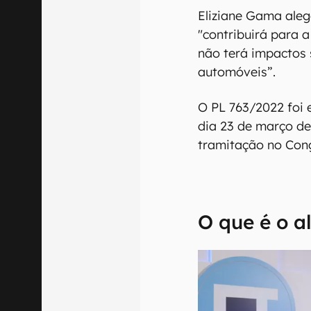
Eliziane Gama ale
"contribuirá para a
não terá impactos 
automóveis”.
O PL 763/2022 foi
dia 23 de março d
tramitação no Cong
O que é o a