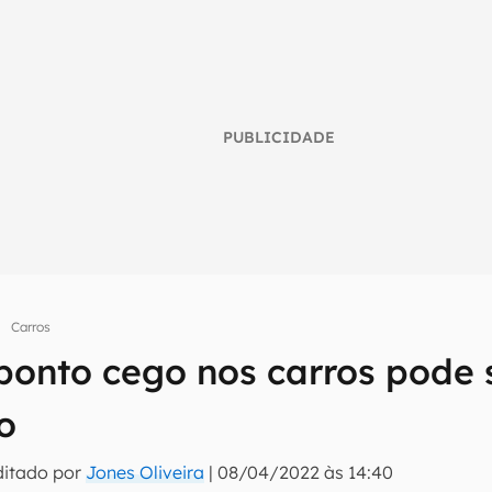
PUBLICIDADE
Carros
ponto cego nos carros pode 
umo inteligente do mundo tech!
tter do Canaltech e receba notícias e reviews sobre tecnologia 
o
ditado por
Jones Oliveira
|
08/04/2022 às 14:40