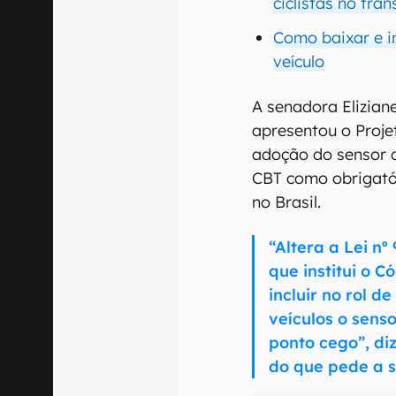
ciclistas no trân
Como baixar e i
veículo
A senadora Elizian
apresentou o Proje
adoção do sensor 
CBT como obrigató
no Brasil.
“Altera a Lei nº
que institui o C
incluir no rol 
veículos o senso
ponto cego”, di
do que pede a 