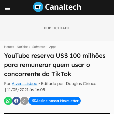
PUBLICIDADE
Seu resumo inteligente do mundo tech!
Assine a newsletter do Canaltech e receba
Home
Notícias
Software
Apps
notícias e reviews sobre tecnologia em primeira
mão.
YouTube reserva US$ 100 milhões
para remunerar quem usar o
E-mail
concorrente do TikTok
Por
Alveni Lisboa
• Editado por
Douglas Ciriaco
inscreva-se
|
11/05/2021 às 16:05
Assine nossa Newsletter
Confirmo que li, aceito e concordo com os
Termos de
Uso e Política de Privacidade do Canaltech.