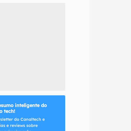
naltech.
esumo inteligente do
 tech!
sletter do Canaltech e
ias e reviews sobre