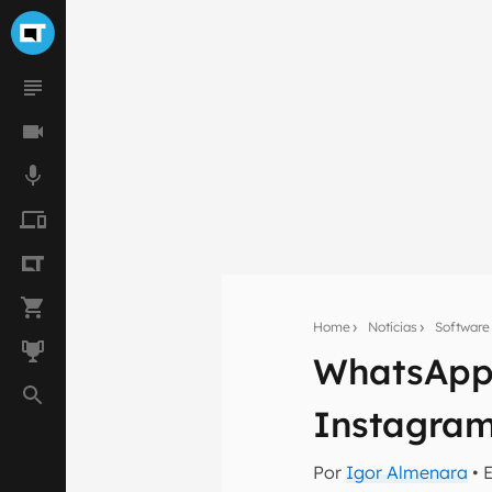
Home
Notícias
Software
WhatsApp 
Seu res
Instagra
Assine a newsle
mão.
Por
Igor Almenara
• 