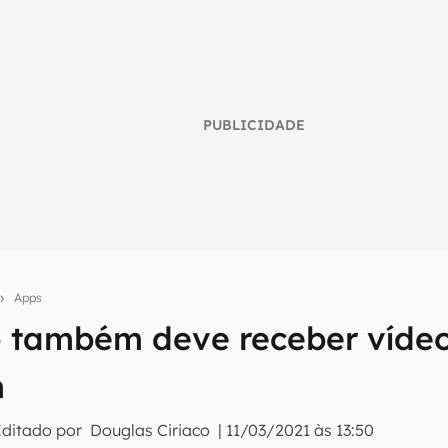
PUBLICIDADE
Apps
também deve receber vídeo
umo inteligente do mundo tech!
m
tter do Canaltech e receba notícias e reviews sobre tecnologia 
Editado por
Douglas Ciriaco
|
11/03/2021 às 13:50