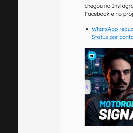
chegou no Instagra
Facebook e no pró
WhatsApp reduz
Status por cont
00:00
/
20:46