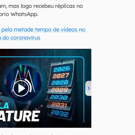
m, mas logo recebeu réplicas no
prio WhatsApp.
 pela metade tempo de vídeos no
a do coronavírus