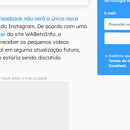
tecnologia e
E-mail
Facebook não será a única nova
do Instagram. De acordo com uma
ter
do site WABetaInfo, o
receber os pequenos vídeos
al em alguma atualização futura,
Confirmo que
 estaria sendo discutida
Termos de U
Canaltech.
TINUA APÓS A PUBLICIDADE