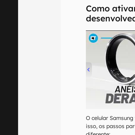
Como ativa
desenvolve
00:00
/
21:11
O celular Samsun
isso, os passos pa
diferente: