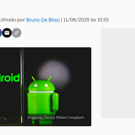
Editado por
Bruno De Blasi
|
11/08/2025 às 15:55
inscreva-se
li, aceito e concordo com os
Termos de Uso e Política de Privacidade do Ca
Denny Müller/Unsplash