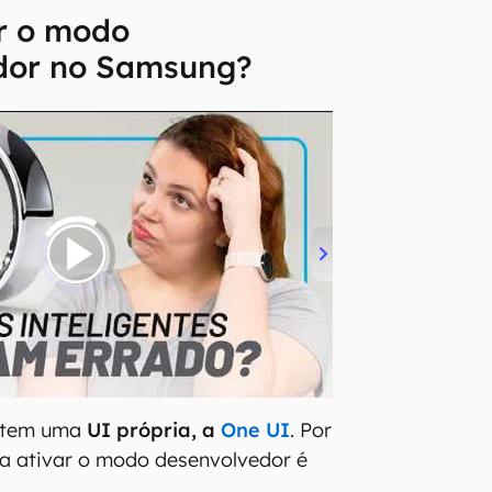
r o modo
dor no Samsung?
g tem uma
UI própria, a
One UI
. Por
ra ativar o modo desenvolvedor é