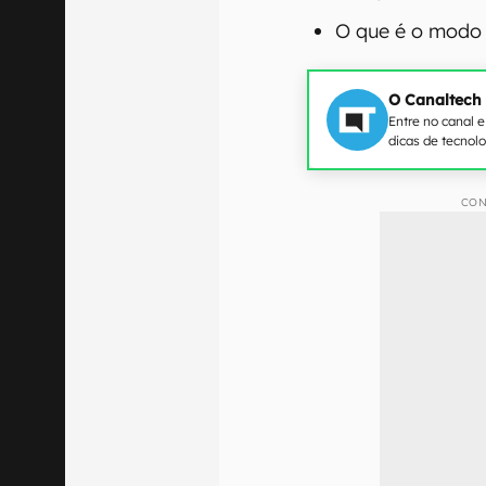
O que é o modo
O Canaltech
Entre no canal 
dicas de tecnol
CON