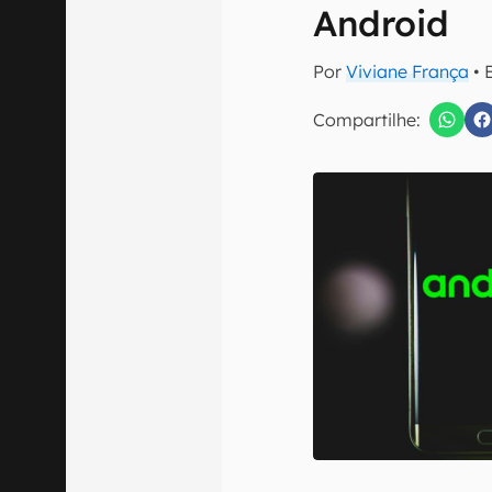
E-mail
Android
Por
Viviane França
• 
Compartilhe:
Confirmo que 