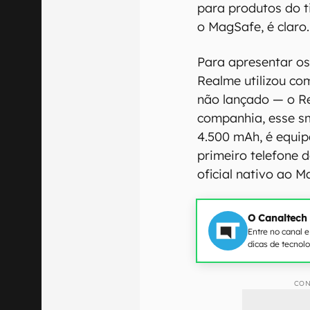
para produtos do
o MagSafe, é claro.
Para apresentar os
Realme utilizou co
não lançado — o R
companhia, esse s
4.500 mAh, é equi
primeiro telefone 
oficial nativo ao M
O Canaltech
Entre no canal 
dicas de tecnol
CON