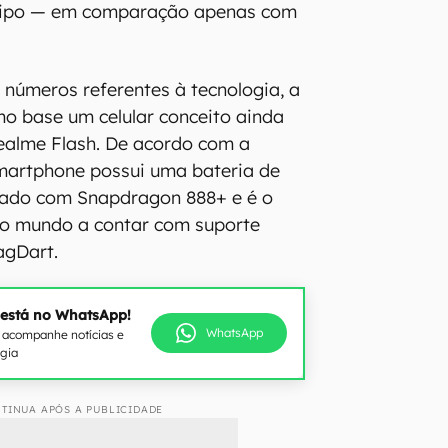
 tipo — em comparação apenas com
 números referentes à tecnologia, a
mo base um celular conceito ainda
ealme Flash. De acordo com a
martphone possui uma bateria de
pado com Snapdragon 888+ e é o
do mundo a contar com suporte
agDart.
 está no WhatsApp!
WhatsApp
e acompanhe notícias e
ogia
TINUA APÓS A PUBLICIDADE