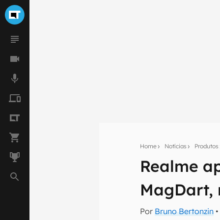
Home
Notícias
Produtos
Realme ap
Seu res
MagDart, 
Assine a newsle
mão.
Por
Bruno Bertonzin
•