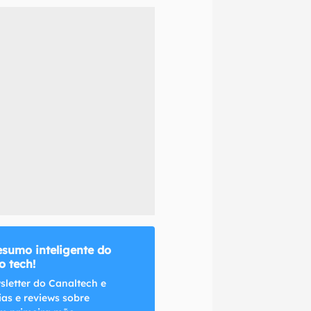
naltech.
esumo inteligente do
 tech!
sletter do Canaltech e
ias e reviews sobre