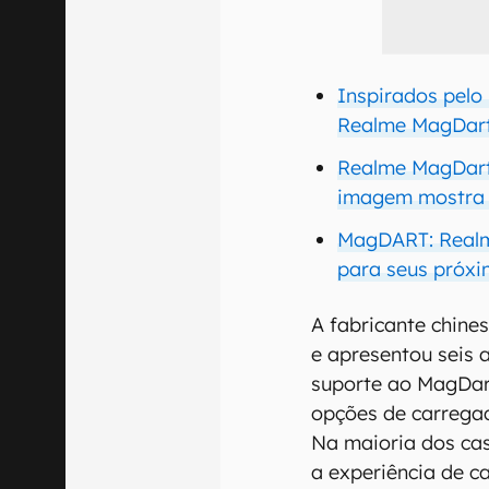
Inspirados pelo
Realme MagDart
Realme MagDart:
imagem mostra 
MagDART: Realm
para seus próxi
A fabricante chines
e apresentou seis
suporte ao MagDart
opções de carregad
Na maioria dos ca
a experiência de c