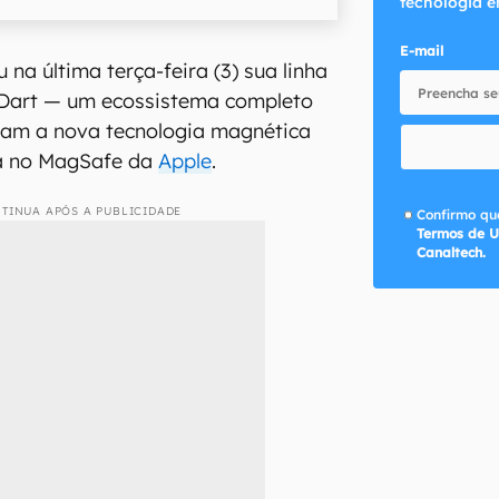
tecnologia e
E-mail
u na última terça-feira (3) sua linha
Dart — um ecossistema completo
sam a nova tecnologia magnética
a no MagSafe da
Apple
.
TINUA APÓS A PUBLICIDADE
Confirmo que
Termos de U
Canaltech.