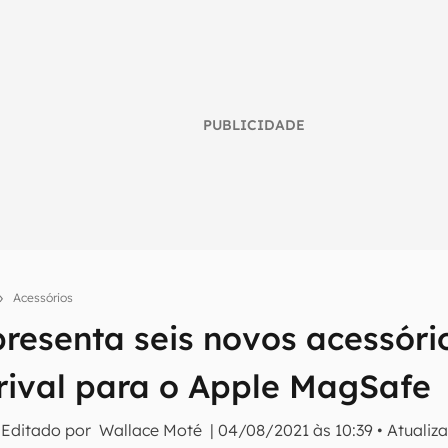
PUBLICIDADE
Acessórios
resenta seis novos acessóri
umo inteligente do mundo tech!
rival para o Apple MagSafe
tter do Canaltech e receba notícias e reviews sobre tecnologia 
 Editado por
Wallace Moté
|
04/08/2021 às 10:39
•
Atualiz