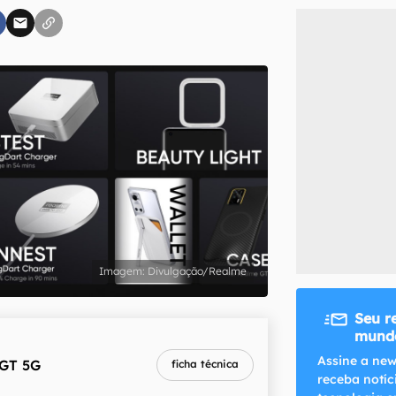
inscreva-se
li, aceito e concordo com os
Termos de Uso e Política de Privacidade do Ca
Divulgação/Realme
Seu r
mundo
Assine a new
 GT 5G
ficha técnica
receba notíc