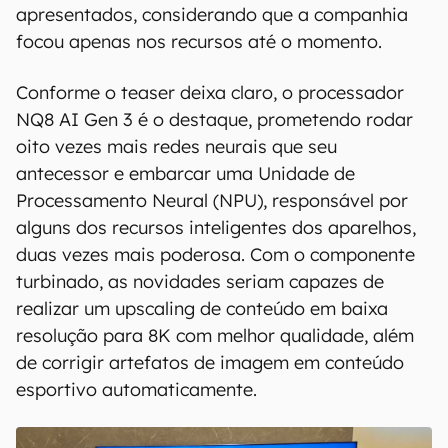
Sendo este o caso, é muito provável que junto
dos telefones premium, a Samsung já traga ao
Brasil os novos televisores, algo surpreendente
considerando o anúncio global tão recente, e que
marcaria uma mudança de estratégia — para
comparação, as TVs 2023 da gigante
só foram
lançadas no mercado brasileiro em junho
, seis
meses após sua revelação na CES. Seja como
for, resta saber quais modelos já serão
apresentados, considerando que a companhia
focou apenas nos recursos até o momento.
Conforme o teaser deixa claro, o processador
NQ8 AI Gen 3 é o destaque, prometendo rodar
oito vezes mais redes neurais que seu
antecessor e embarcar uma Unidade de
Processamento Neural (NPU), responsável por