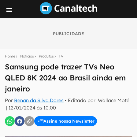
PUBLICIDADE
Seu resumo inteligente do mundo tech!
Assine a newsletter do Canaltech e receba
Home
Notícias
Produtos
TV
notícias e reviews sobre tecnologia em primeira
mão.
Samsung pode trazer TVs Neo
QLED 8K 2024 ao Brasil ainda em
E-mail
janeiro
Por
Renan da Silva Dores
• Editado por
Wallace Moté
inscreva-se
|
12/01/2024 às 10:00
Assine nossa Newsletter
Confirmo que li, aceito e concordo com os
Termos de
Uso e Política de Privacidade do Canaltech.