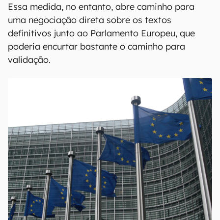
Parlamento Europeu dará
palavra final
A aprovação pelos Estados-membros da UE não
significa aplicação imediata dos mecanismos. É
necessário que cada nação faça os ajustes na
legislação local, por meio do parlamento, de
modo a alinhar as leis do país às demais nações.
Essa medida, no entanto, abre caminho para
uma negociação direta sobre os textos
definitivos junto ao Parlamento Europeu, que
poderia encurtar bastante o caminho para
validação.