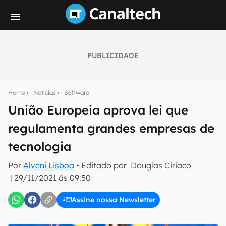
PUBLICIDADE
Seu resumo inteligente do mundo tech!
Assine a newsletter do Canaltech e receba
Home
Notícias
Software
notícias e reviews sobre tecnologia em primeira
mão.
União Europeia aprova lei que
regulamenta grandes empresas de
E-mail
tecnologia
Por
Alveni Lisboa
• Editado por
Douglas Ciriaco
inscreva-se
|
29/11/2021 às 09:50
Assine nossa Newsletter
Confirmo que li, aceito e concordo com os
Termos de
Uso e Política de Privacidade do Canaltech.