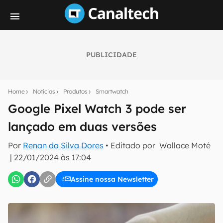
PUBLICIDADE
Seu resumo inteligente do mundo tech!
Assine a newsletter do Canaltech e receba
Home
Notícias
Produtos
Smartwatch
notícias e reviews sobre tecnologia em primeira
mão.
Google Pixel Watch 3 pode ser
lançado em duas versões
E-mail
Por
Renan da Silva Dores
• Editado por
Wallace Moté
|
22/01/2024 às 17:04
inscreva-se
Assine nossa Newsletter
Confirmo que li, aceito e concordo com os
Termos de
Uso e Política de Privacidade do Canaltech.