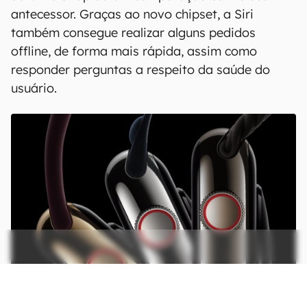
podendo ser escolhido o alumínio ou o aço
inoxidável em sua construção.
A grande novidade fica por conta do
processador Apple S9, que traz o primeiro
upgrade em desempenho desde o
Apple Watch
Series 6
, e tem tecnologia baseada no Apple A15
Bionic. A marca diz que ele ganhou uma CPU
30% mais rápida em comparação com o seu
antecessor. Graças ao novo chipset, a Siri
também consegue realizar alguns pedidos
offline, de forma mais rápida, assim como
responder perguntas a respeito da saúde do
usuário.