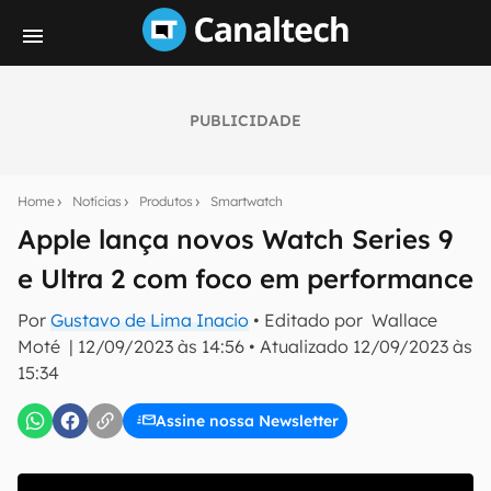
PUBLICIDADE
Seu resumo inteligente do mundo tech!
Assine a newsletter do Canaltech e receba
Home
Notícias
Produtos
Smartwatch
notícias e reviews sobre tecnologia em primeira
mão.
Apple lança novos Watch Series 9
e Ultra 2 com foco em performance
E-mail
Por
Gustavo de Lima Inacio
• Editado por
Wallace
Moté
|
12/09/2023 às 14:56
•
Atualizado
12/09/2023 às
15:34
inscreva-se
Assine nossa Newsletter
Confirmo que li, aceito e concordo com os
Termos de
Uso e Política de Privacidade do Canaltech.