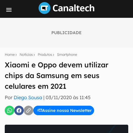
PUBLICIDADE
Seu resumo inteligente do mundo tech!
Assine a newsletter do Canaltech e receba
Home
Notícias
Produtos
Smartphone
notícias e reviews sobre tecnologia em primeira
mão.
Xiaomi e Oppo devem utilizar
chips da Samsung em seus
E-mail
celulares em 2021
Por
Diego Sousa
|
03/11/2020 às 11:45
inscreva-se
Assine nossa Newsletter
Confirmo que li, aceito e concordo com os
Termos de
Uso e Política de Privacidade do Canaltech.