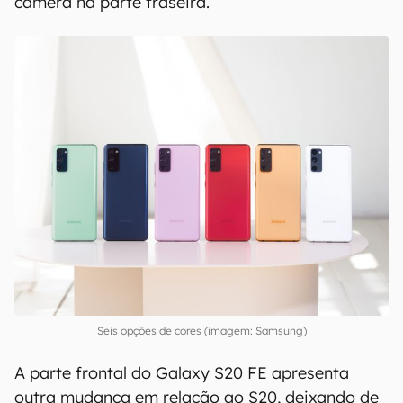
revestimento em plástico, assim como no recém-
lançado
Galaxy Note 20
. A Samsung destaca,
porém, que o material recebeu uma textura que
reduz marcas de digitais e manchas.
Fora isso, o visual do aparelho não se distingue
muito dos outros celulares das linhas Galaxy S e
Note recentes, com um módulo retangular de
câmera na parte traseira.