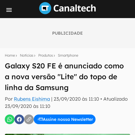
PUBLICIDADE
Seu resumo inteligente do mundo tech!
Assine a newsletter do Canaltech e receba
Home
Notícias
Produtos
Smartphone
notícias e reviews sobre tecnologia em primeira
mão.
Galaxy S20 FE é anunciado como
a nova versão "Lite" do topo de
E-mail
linha da Samsung
Por
Rubens Eishima
|
23/09/2020 às 11:10
•
Atualizado
inscreva-se
23/09/2020 às 11:10
Assine nossa Newsletter
Confirmo que li, aceito e concordo com os
Termos de
Uso e Política de Privacidade do Canaltech.