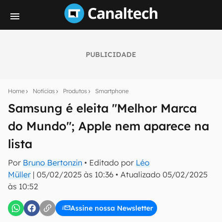
PUBLICIDADE
Seu resumo inteligente do mundo tech!
Assine a newsletter do Canaltech e receba
Home
Notícias
Produtos
Smartphone
notícias e reviews sobre tecnologia em primeira
mão.
Samsung é eleita "Melhor Marca
do Mundo"; Apple nem aparece na
E-mail
lista
Por
Bruno Bertonzin
• Editado por
Léo
inscreva-se
Müller
|
05/02/2025 às 10:36
•
Atualizado
05/02/2025
às 10:52
Confirmo que li, aceito e concordo com os
Termos de
Uso e Política de Privacidade do Canaltech.
Assine nossa Newsletter