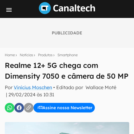
PUBLICIDADE
Seu resumo inteligente do mundo tech!
Assine a newsletter do Canaltech e receba
Home
Notícias
Produtos
Smartphone
notícias e reviews sobre tecnologia em primeira
mão.
Realme 12+ 5G chega com
Dimensity 7050 e câmera de 50 MP
E-mail
Por
Vinícius Moschen
• Editado por
Wallace Moté
|
29/02/2024 às 10:31
inscreva-se
Assine nossa Newsletter
Confirmo que li, aceito e concordo com os
Termos de
Uso e Política de Privacidade do Canaltech.