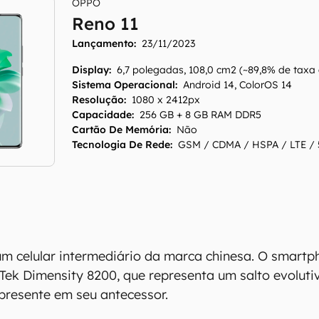
OPPO
Reno 11
Lançamento:
23/11/2023
Display
:
6,7 polegadas, 108,0 cm2 (~89,8% de taxa
Sistema Operacional
:
Android 14, ColorOS 14
Resolução
:
1080 x 2412px
Capacidade
:
256 GB + 8 GB RAM DDR5
Cartão De Memória
:
Não
Tecnologia De Rede
:
GSM / CDMA / HSPA / LTE /
m celular intermediário da marca chinesa. O smartp
ek Dimensity 8200, que representa um salto evoluti
presente em seu antecessor.