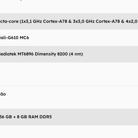
 Canaltech não se responsabiliza por quaisquer erros ou 
ltados obtidos com o uso dessas informações. As infor
mo estão", sem qualquer garantia de precisão, detalhes,
cta-core (1x3,1 GHz Cortex-A78 & 3x3,0 GHz Cortex-A78 & 4x2,
s resultados obtidos com o uso dessas informações.
ali-G610 MC6
ediatek MT6896 Dimensity 8200 (4 nm)
Não
56 GB + 8 GB RAM DDR5