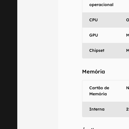
operacional
Aviso legal: O
mesmo os resu
CPU
fornecidas "co
O
em relação ao
GPU
M
Chipset
M
Memória
Cartão de
Memória
Interna
2