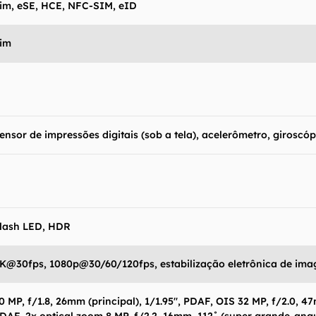
im, eSE, HCE, NFC-SIM, eID
im
ensor de impressões digitais (sob a tela), acelerômetro, giroscó
lash LED, HDR
K@30fps, 1080p@30/60/120fps, estabilização eletrônica de im
0 MP, f/1.8, 26mm (principal), 1/1.95", PDAF, OIS 32 MP, f/2.0, 47