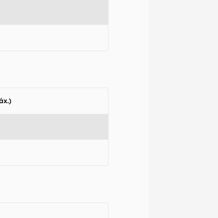
áx.)
izadas as
nte que
o,
ra que
 e regionais.