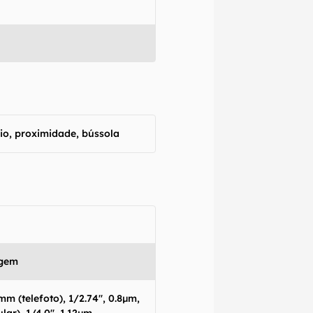
pio, proximidade, bússola
agem
mm (telefoto), 1/2.74", 0.8µm,