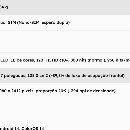
84 g
ual SIM (Nano-SIM, espera dupla)
LED, 1B de cores, 120 Hz, HDR10+, 800 nits (normal), 950 nits (m
,7 polegadas, 108,0 cm2 (~89,8% de taxa de ocupação frontal)
080 x 2412 pixels, proporção 20:9 (~394 ppi de densidade)
antém esforço constante para encontrar e manter atual
resentes em nossas fichas técnicas, porém tenha em me
 e recursos podem variar entre regiões e países. Portant
ue você visite o site oficial do fabricante ou operado
 produto para confirmar suas características detalhadas
ndroid 14, ColorOS 14