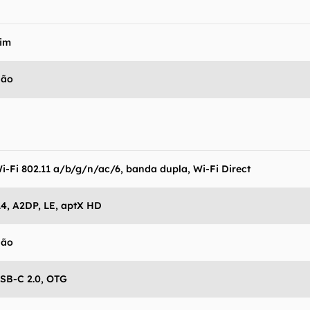
im
Não
i-Fi 802.11 a/b/g/n/ac/6, banda dupla, Wi-Fi Direct
.4, A2DP, LE, aptX HD
Não
SB-C 2.0, OTG