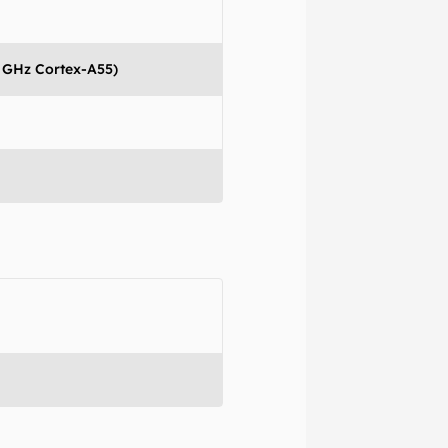
omissões, ou
mações são
 variações ou
0 GHz Cortex-A55)