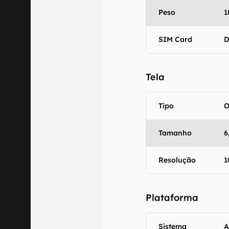
Peso
1
SIM Card
D
Tela
Tipo
O
Tamanho
6
Resolução
1
O Canaltech m
informações p
especificações
Plataforma
recomendamos q
comercializa o
Sistema
A