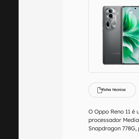
ficha técnica
O Oppo Reno 11 é u
processador MediaT
Snapdragon 778G, 