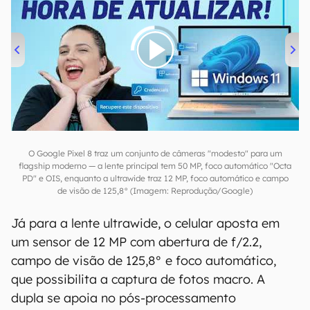
00:00
/
04:52
O Google Pixel 8 traz um conjunto de câmeras "modesto" para um
flagship moderno — a lente principal tem 50 MP, foco automático "Octa
PD" e OIS, enquanto a ultrawide traz 12 MP, foco automático e campo
de visão de 125,8° (Imagem: Reprodução/Google)
Já para a lente ultrawide, o celular aposta em
um sensor de 12 MP com abertura de f/2.2,
campo de visão de 125,8° e foco automático,
que possibilita a captura de fotos macro. A
dupla se apoia no pós-processamento