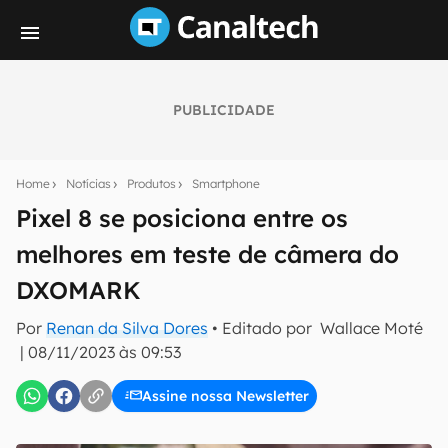
PUBLICIDADE
Seu resumo inteligente do mundo tech!
Assine a newsletter do Canaltech e receba
Home
Notícias
Produtos
Smartphone
notícias e reviews sobre tecnologia em primeira
mão.
Pixel 8 se posiciona entre os
melhores em teste de câmera do
E-mail
DXOMARK
Por
Renan da Silva Dores
• Editado por
Wallace Moté
inscreva-se
|
08/11/2023 às 09:53
Assine nossa Newsletter
Confirmo que li, aceito e concordo com os
Termos de
Uso e Política de Privacidade do Canaltech.