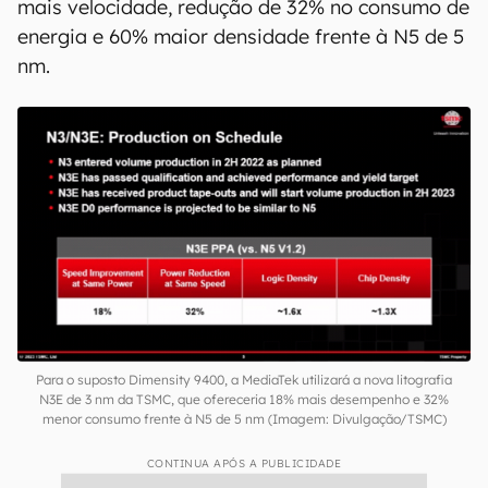
demonstrar por completo seu design superior de
chipsets flagship, oferecendo a mais alta
performance e soluções de qualidade para
nossos clientes globais e aprimorando a
experiência dos usuários no mercado de
flagships", afirmou na época o presidente da
MediaTek, Joe Chen. O comunicado emitido
também afirmou que a N3E proporcionaria 18%
mais velocidade, redução de 32% no consumo de
energia e 60% maior densidade frente à N5 de 5
nm.