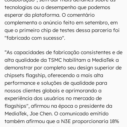
litografia
Intel
16 (22 nm), mas deu atenção
especial à parceria com a TSMC, cuja aguardada
litografia N3E (3 nm) será usada para a
produção do próximo processador Dimensity
para celulares.
Na ocasião, Rick Tsai apenas reforçou que
ambas as empresas "têm uma forte
colaboração", sem dar mais detalhes sobre as
tecnologias ou o desempenho que podemos
esperar da plataforma. O comentário
complementa o anúncio feito em setembro, em
que o primeiro chip de testes dessa parceria foi
"fabricado com sucesso".
“As capacidades de fabricação consistentes e de
alta qualidade da TSMC habilitam a MediaTek a