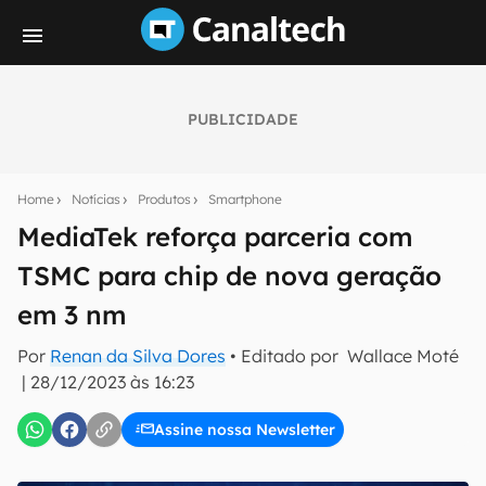
PUBLICIDADE
Seu resumo inteligente do mundo tech!
Assine a newsletter do Canaltech e receba
Home
Notícias
Produtos
Smartphone
notícias e reviews sobre tecnologia em primeira
mão.
MediaTek reforça parceria com
TSMC para chip de nova geração
E-mail
em 3 nm
Por
Renan da Silva Dores
• Editado por
Wallace Moté
inscreva-se
|
28/12/2023 às 16:23
Assine nossa Newsletter
Confirmo que li, aceito e concordo com os
Termos de
Uso e Política de Privacidade do Canaltech.