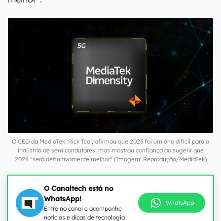
O CEO da MediaTek, Rick Tsai, afirmou que 2023 foi um ano difícil para a
indústria de semicondutores, mas mostrou confiança ao sugerir que
2024 "será definitivamente melhor" (Imagem: Reprodução/MediaTek)
O Canaltech está no
WhatsApp!
WhatsApp
Entre no canal e acompanhe
notícias e dicas de tecnologia