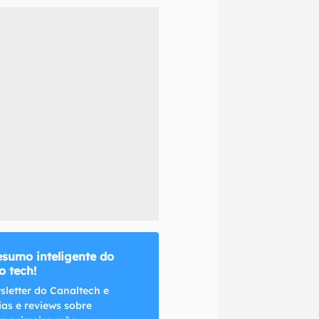
naltech.
esumo inteligente do
 tech!
sletter do Canaltech e
ias e reviews sobre