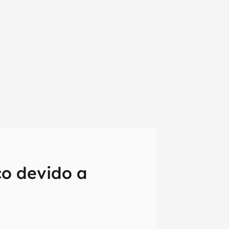
co devido a
em primeira