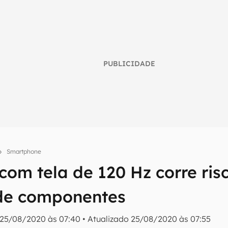
PUBLICIDADE
Smartphone
umo inteligente do mundo tech!
com tela de 120 Hz corre ris
tter do Canaltech e receba notícias e reviews sobre tecnologia 
de componentes
25/08/2020 às 07:40
•
Atualizado
25/08/2020 às 07:55