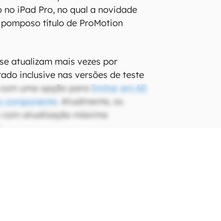
 no iPad Pro, no qual a novidade
 pomposo título de ProMotion
 se atualizam mais vezes por
rado inclusive nas versões de teste
, com uma opção para
limitar em 60
do componente
. Atualmente, os
s com atualização máxima
.