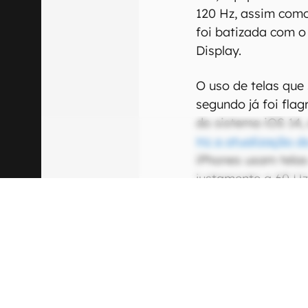
120 Hz, assim como
foi batizada com o
Display.
O uso de telas que
segundo já foi flag
do sistema iOS 14
Hz a atualização 
iPhones usam tela
justamente a 60 Hz