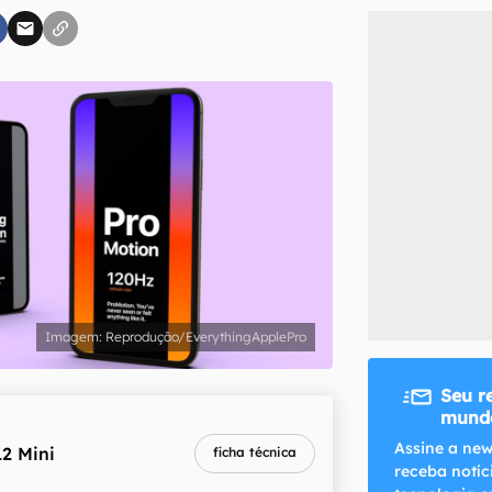
inscreva-se
li, aceito e concordo com os
Termos de Uso e Política de Privacidade do Ca
Reprodução/EverythingApplePro
Seu r
mundo
melhor preço
Assine a new
12 Mini
ficha técnica
R$ 3.779,10
receba notíc