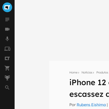
Home
Notícias
Produtos
Seu res
iPhone 12 
Assine a newsle
mão.
escassez 
E-mail
Por
Rubens Eishima
|