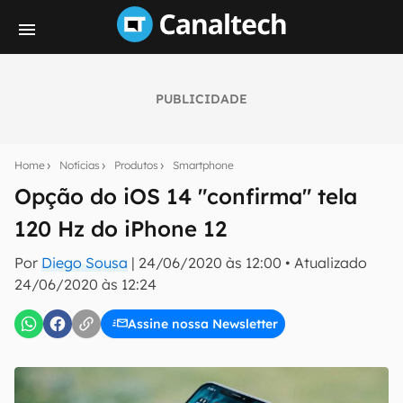
PUBLICIDADE
Seu resumo inteligente do mundo tech!
Assine a newsletter do Canaltech e receba
Home
Notícias
Produtos
Smartphone
notícias e reviews sobre tecnologia em primeira
mão.
Opção do iOS 14 "confirma" tela
120 Hz do iPhone 12
E-mail
Por
Diego Sousa
|
24/06/2020 às 12:00
•
Atualizado
24/06/2020 às 12:24
inscreva-se
Assine nossa Newsletter
Confirmo que li, aceito e concordo com os
Termos de
Uso e Política de Privacidade do Canaltech.