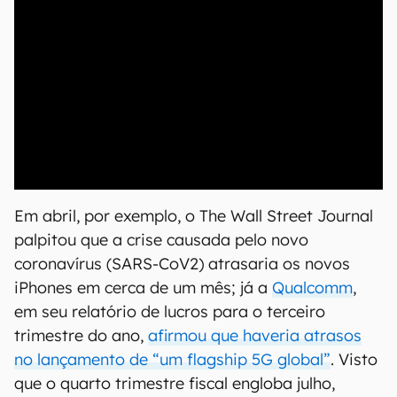
00:00
/
21:11
Em abril, por exemplo, o The Wall Street Journal
palpitou que a crise causada pelo novo
coronavírus (SARS-CoV2) atrasaria os novos
iPhones em cerca de um mês; já a
Qualcomm
,
em seu relatório de lucros para o terceiro
trimestre do ano,
afirmou que haveria atrasos
no lançamento de “um flagship 5G global”
. Visto
que o quarto trimestre fiscal engloba julho,