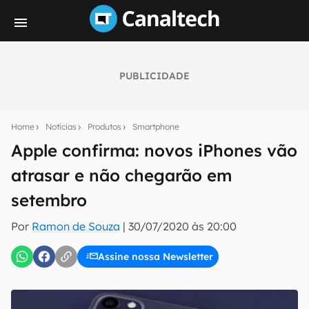
PUBLICIDADE
Seu resumo inteligente do mundo tech!
Assine a newsletter do Canaltech e receba
Home
Notícias
Produtos
Smartphone
notícias e reviews sobre tecnologia em primeira
mão.
Apple confirma: novos iPhones vão
atrasar e não chegarão em
E-mail
setembro
Por
Ramon de Souza
|
30/07/2020 às 20:00
inscreva-se
Assine nossa Newsletter
Confirmo que li, aceito e concordo com os
Termos de
Uso e Política de Privacidade do Canaltech.