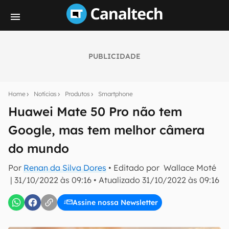
PUBLICIDADE
Seu resumo inteligente do mundo tech!
Assine a newsletter do Canaltech e receba
Home
Notícias
Produtos
Smartphone
notícias e reviews sobre tecnologia em primeira
mão.
Huawei Mate 50 Pro não tem
Google, mas tem melhor câmera
E-mail
do mundo
Por
Renan da Silva Dores
• Editado por
Wallace Moté
inscreva-se
|
31/10/2022 às 09:16
•
Atualizado
31/10/2022 às 09:16
Assine nossa Newsletter
Confirmo que li, aceito e concordo com os
Termos de
Uso e Política de Privacidade do Canaltech.