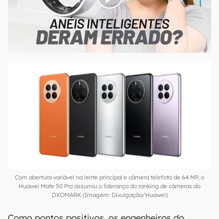
00:00
/
21:11
Com abertura variável na lente principal e câmera telefoto de 64 MP, o
Huawei Mate 50 Pro assumiu o liderança do ranking de câmeras do
DXOMARK (Imagem: Divulgação/Huawei)
Como pontos positivos, os engenheiros do