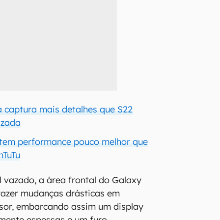
a captura mais detalhes que S22
azada
 tem performance pouco melhor que
nTuTu
 vazado, a área frontal do Galaxy
razer mudanças drásticas em
ssor, embarcando assim um display
amente espessas e um furo