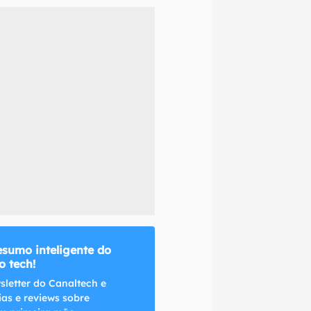
naltech.
esumo inteligente do
 tech!
sletter do Canaltech e
ias e reviews sobre