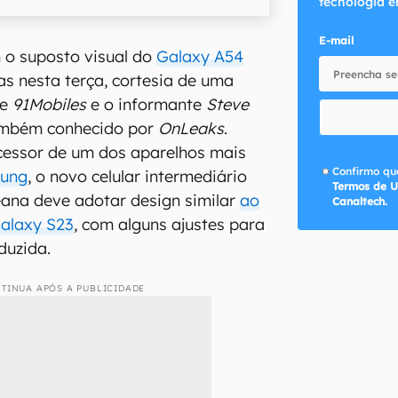
tecnologia e
E-mail
 o suposto visual do
Galaxy A54
s nesta terça, cortesia de uma
te
91Mobiles
e o informante
Steve
ambém conhecido por
OnLeaks
.
essor de um dos aparelhos mais
Confirmo que
ung
, o novo celular intermediário
Termos de U
eana deve adotar design similar
ao
Canaltech.
Galaxy S23
, com alguns ajustes para
duzida.
TINUA APÓS A PUBLICIDADE