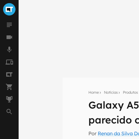
Home
Notícias
Produtos
Galaxy A5
Seu res
parecido 
Assine a newsle
mão.
Por
Renan da Silva D