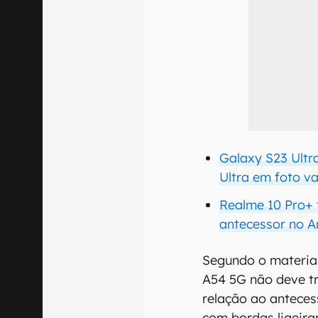
Galaxy S23 Ultr
Ultra em foto v
Realme 10 Pro+
antecessor no A
Segundo o material
A54 5G não deve t
relação ao antece
com bordas ligeir