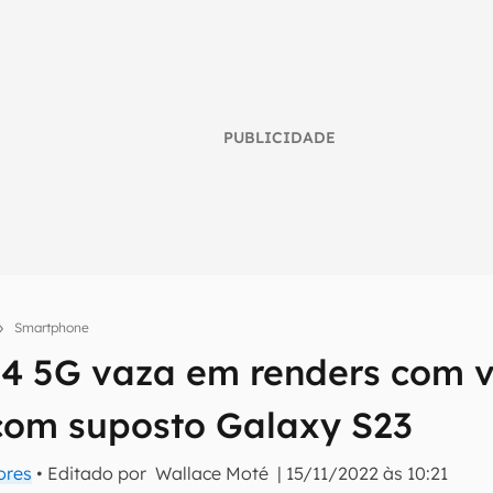
PUBLICIDADE
Smartphone
4 5G vaza em renders com v
umo inteligente do mundo tech!
com suposto Galaxy S23
tter do Canaltech e receba notícias e reviews sobre tecnologia 
ores
• Editado por
Wallace Moté
|
15/11/2022 às 10:21