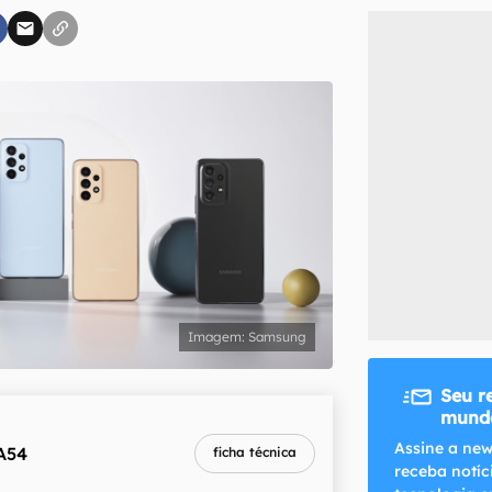
inscreva-se
li, aceito e concordo com os
Termos de Uso e Política de Privacidade do Ca
Samsung
Seu r
mundo
melhor preço
Assine a new
A54
ficha técnica
R$ 1.799,10
receba notíc