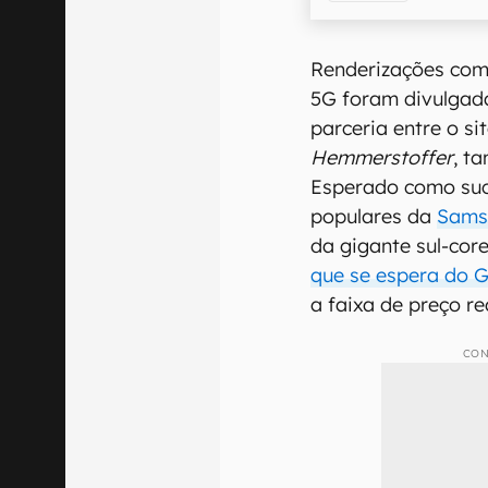
Renderizações com
5G foram divulgada
parceria entre o si
Hemmerstoffer
, t
Esperado como suc
populares da
Sams
da gigante sul-cor
que se espera do 
a faixa de preço re
CON