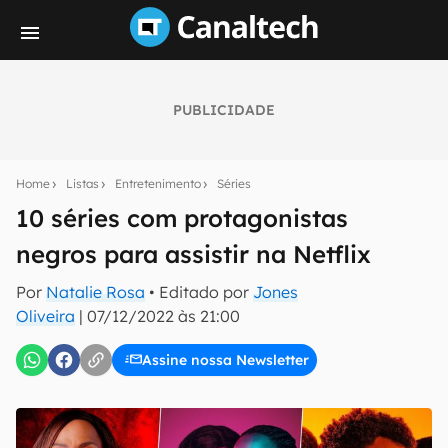
PUBLICIDADE
Seu resumo inteligente do mundo tech!
Assine a newsletter do Canaltech e receba
Home
Listas
Entretenimento
Séries
notícias e reviews sobre tecnologia em primeira
mão.
10 séries com protagonistas
negros para assistir na Netflix
E-mail
Por
Natalie Rosa
• Editado por
Jones
Oliveira
|
07/12/2022 às 21:00
inscreva-se
Assine nossa Newsletter
Confirmo que li, aceito e concordo com os
Termos de
Uso e Política de Privacidade do Canaltech.