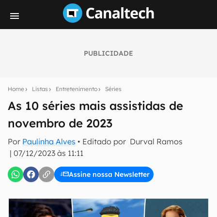
PUBLICIDADE
Seu resumo inteligente do mundo tech!
Assine a newsletter do Canaltech e receba
Home
Listas
Entretenimento
Séries
notícias e reviews sobre tecnologia em primeira
mão.
As 10 séries mais assistidas de
novembro de 2023
E-mail
Por
Paulinha Alves
• Editado por
Durval Ramos
|
07/12/2023 às 11:11
inscreva-se
Assine nossa Newsletter
Confirmo que li, aceito e concordo com os
Termos de
Uso e Política de Privacidade do Canaltech.