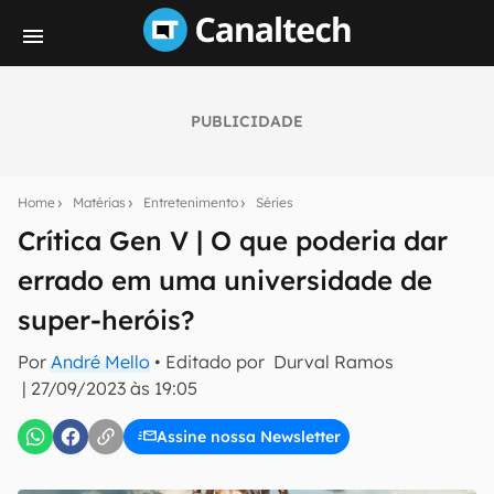
PUBLICIDADE
Seu resumo inteligente do mundo tech!
Assine a newsletter do Canaltech e receba
Home
Matérias
Entretenimento
Séries
notícias e reviews sobre tecnologia em primeira
mão.
Crítica Gen V | O que poderia dar
errado em uma universidade de
E-mail
super-heróis?
Por
André Mello
• Editado por
Durval Ramos
inscreva-se
|
27/09/2023 às 19:05
Assine nossa Newsletter
Confirmo que li, aceito e concordo com os
Termos de
Uso e Política de Privacidade do Canaltech.