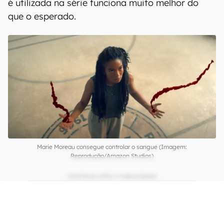
Apesar de mostrar cinco estudantes que
acabam se unindo na história principal, a série
tem bastante foco na jovem Marie Moreau,
interpretada por Jaz Sinclair (
O Mundo Sombrio
de Sabrina
). Com um passado trágico, ela tem
como poder a habilidade de controlar sangue,
podendo utilizá-lo como arma contra os outros.
Parece absurdo, de fato é e a maneira como isso
é utilizada na série funciona muito melhor do
que o esperado.