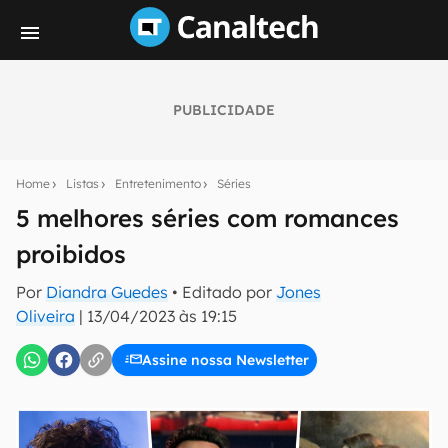
PUBLICIDADE
Seu resumo inteligente do mundo tech!
Assine a newsletter do Canaltech e receba
Home
Listas
Entretenimento
Séries
notícias e reviews sobre tecnologia em primeira
mão.
5 melhores séries com romances
proibidos
E-mail
Por
Diandra Guedes
• Editado por
Jones
Oliveira
|
13/04/2023 às 19:15
inscreva-se
Assine nossa Newsletter
Confirmo que li, aceito e concordo com os
Termos de
Uso e Política de Privacidade do Canaltech.