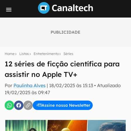
PUBLICIDADE
Seu resumo inteligente do mundo tech!
Assine a newsletter do Canaltech e receba
Home
Listas
Entretenimento
Séries
notícias e reviews sobre tecnologia em primeira
mão.
12 séries de ficção científica para
assistir no Apple TV+
E-mail
Por
Paulinha Alves
|
18/02/2025 às 15:13
•
Atualizado
19/02/2025 às 09:47
inscreva-se
Assine nossa Newsletter
Confirmo que li, aceito e concordo com os
Termos de
Uso e Política de Privacidade do Canaltech.