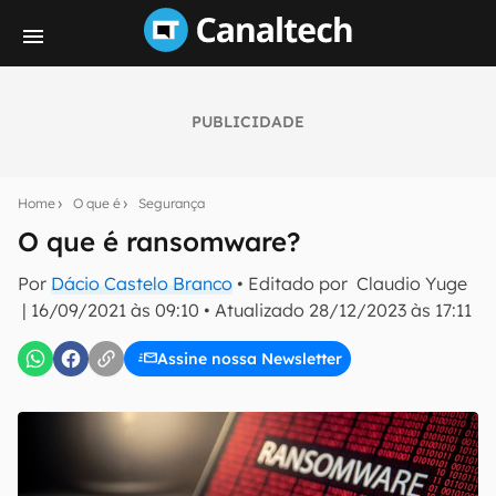
PUBLICIDADE
Seu resumo inteligente do mundo tech!
Assine a newsletter do Canaltech e receba
Home
O que é
Segurança
notícias e reviews sobre tecnologia em primeira
mão.
O que é ransomware?
E-mail
Por
Dácio Castelo Branco
• Editado por
Claudio Yuge
|
16/09/2021 às 09:10
•
Atualizado
28/12/2023 às 17:11
Assine nossa Newsletter
inscreva-se
Confirmo que li, aceito e concordo com os
Termos de
Uso e Política de Privacidade do Canaltech.