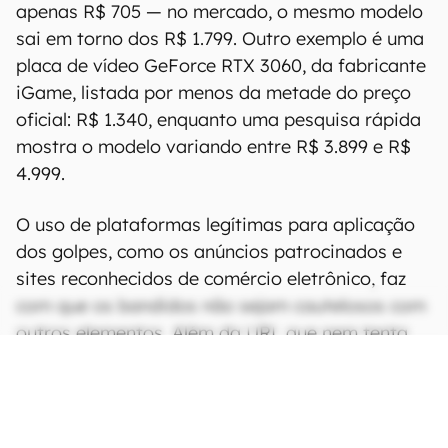
apenas R$ 705 — no mercado, o mesmo modelo
sai em torno dos R$ 1.799. Outro exemplo é uma
placa de vídeo GeForce RTX 3060, da fabricante
iGame, listada por menos da metade do preço
oficial: R$ 1.340, enquanto uma pesquisa rápida
mostra o modelo variando entre R$ 3.899 e R$
4.999.
O uso de plataformas legítimas para aplicação
dos golpes, como os anúncios patrocinados e
sites reconhecidos de comércio eletrônico, faz
com que os bandidos não sejam cautelosos com
outros elementos. Além da URL que nem tenta
ser similar às das lojas oficiais, em uma das
páginas, o e-mail de contato listado que
pertenceria à Amazon é de outra empresa,
chamada Shop Varejo Independência, enquanto