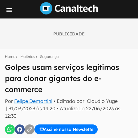
PUBLICIDADE
Seu resumo inteligente do mundo tech!
Assine a newsletter do Canaltech e receba
Home
Matérias
Segurança
notícias e reviews sobre tecnologia em primeira
mão.
Golpes usam serviços legítimos
para clonar gigantes do e-
E-mail
commerce
Por
Felipe Demartini
• Editado por
Claudio Yuge
inscreva-se
|
31/03/2023 às 14:20
•
Atualizado
22/06/2023 às
12:30
Confirmo que li, aceito e concordo com os
Termos de
Uso e Política de Privacidade do Canaltech.
Assine nossa Newsletter