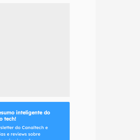
naltech.
esumo inteligente do
 tech!
sletter do Canaltech e
ias e reviews sobre