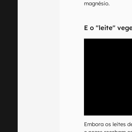
magnésio.
E o "leite" veg
00:00
/
04:51
Embora os leites d