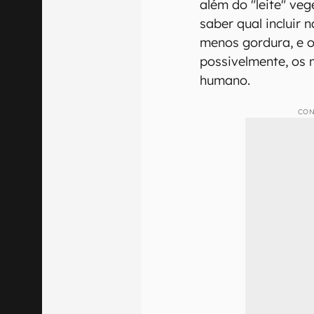
além do "leite" veg
saber qual incluir 
menos gordura, e o
possivelmente, os
humano.
CON