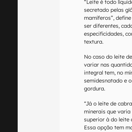
“Leite é todo líqui
secretado pelas g
mamíferos”, defin
ser diferentes, cad
especificidades, c
textura.
No caso do leite d
variar nas quantid
integral tem, no m
semidesnatado e o
gordura.
“Já o leite de cab
minerais que varia
superior à do leite 
Essa opção tem mai