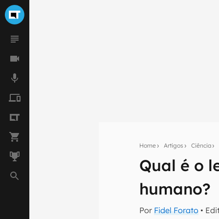
Home
Artigos
Ciência
Qual é o 
Seu res
humano?
Assine a newsle
mão.
Por
Fidel Forato
• Edi