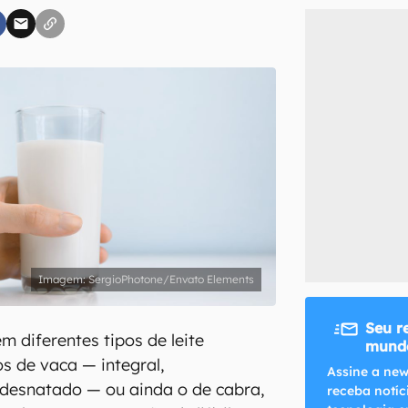
inscreva-se
li, aceito e concordo com os
Termos de Uso e Política de Privacidade do Ca
SergioPhotone/Envato Elements
Seu r
m diferentes tipos de leite
mundo
os de vaca — integral,
Assine a new
desnatado — ou ainda o de cabra,
receba notíc