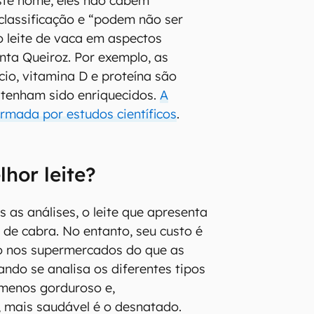
ste nome, eles não cabem
lassificação e “podem não ser
o leite de vaca em aspectos
enta Queiroz. Por exemplo, as
cio, vitamina D e proteína são
 tenham sido enriquecidos.
A
irmada por estudos científicos
.
lhor leite?
 as análises, o leite que apresenta
 de cabra. No entanto, seu custo é
o nos supermercados do que as
ando se analisa os diferentes tipos
o menos gorduroso e,
 mais saudável é o desnatado.