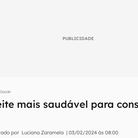
PUBLICIDADE
Saúde
leite mais saudável para co
umo inteligente do mundo tech!
tter do Canaltech e receba notícias e reviews sobre tecnologia 
tado por
Luciana Zaramela
|
03/02/2024 às 08:00