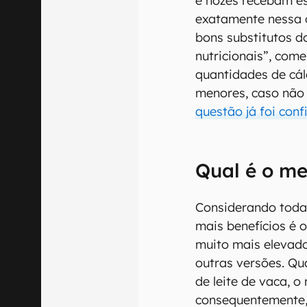
e nozes recebam e
exatamente nessa c
bons substitutos d
nutricionais”, com
quantidades de cál
menores, caso não
questão já foi conf
Qual é o me
Considerando todas
mais benefícios é o
muito mais elevad
outras versões. Qu
de leite de vaca, 
consequentemente,