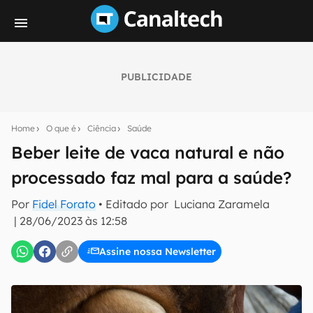
PUBLICIDADE
Seu resumo inteligente do mundo tech!
Assine a newsletter do Canaltech e receba
Home
O que é
Ciência
Saúde
notícias e reviews sobre tecnologia em primeira
mão.
Beber leite de vaca natural e não
processado faz mal para a saúde?
E-mail
Por
Fidel Forato
• Editado por
Luciana Zaramela
|
28/06/2023 às 12:58
inscreva-se
Assine nossa Newsletter
Confirmo que li, aceito e concordo com os
Termos de
Uso e Política de Privacidade do Canaltech.