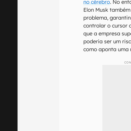
no cérebro
. No en
Elon Musk também a
problema, garanti
controlar o cursor
que a empresa sup
poderia ser um risc
como aponta uma n
CON