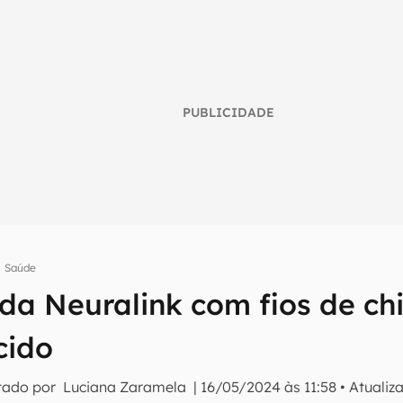
PUBLICIDADE
Saúde
a Neuralink com fios de chi
umo inteligente do mundo tech!
cido
tter do Canaltech e receba notícias e reviews sobre tecnologia 
tado por
Luciana Zaramela
|
16/05/2024 às 11:58
•
Atualiz