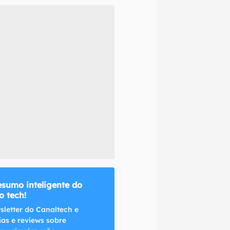
naltech.
esumo inteligente do
 tech!
sletter do Canaltech e
ias e reviews sobre