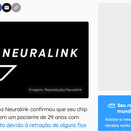
inscreva-se
li, aceito e concordo com os
Termos de Uso e Política de Privacidade do Ca
Reprodução/Neuralink
Seu r
a Neuralink confirmou que seu chip
mundo
 em um paciente de 29 anos com
Assine a new
to devido à retração de alguns fios
receba notíc