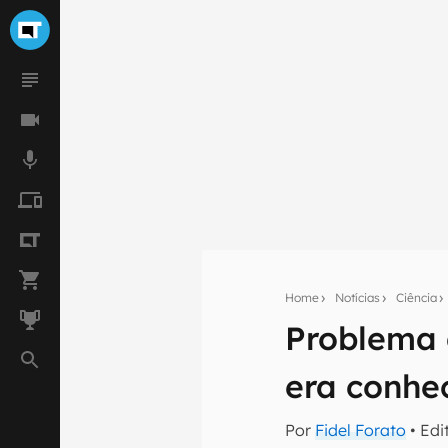
Home
Notícias
Ciência
Problema d
Seu res
era conhe
Assine a newsle
mão.
Por
Fidel Forato
• Edi