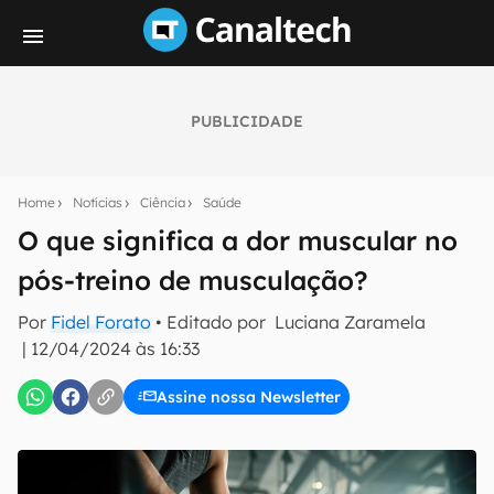
PUBLICIDADE
Seu resumo inteligente do mundo tech!
Assine a newsletter do Canaltech e receba
Home
Notícias
Ciência
Saúde
notícias e reviews sobre tecnologia em primeira
mão.
O que significa a dor muscular no
pós-treino de musculação?
E-mail
Por
Fidel Forato
• Editado por
Luciana Zaramela
|
12/04/2024 às 16:33
inscreva-se
Assine nossa Newsletter
Confirmo que li, aceito e concordo com os
Termos de
Uso e Política de Privacidade do Canaltech.