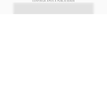
CONTINUA APÓS A PUBLICIDADE
continuar lendo