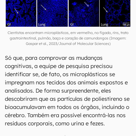
Cientistas encontram microplásticos, em vermelho, no fígado, rins, trato
gastrointestinal, pulmão, baço e coração de camundongos (Imagem:
Gaspar et al., 2023/Journal of Molecular Sciences)
Só que, para comprovar as mudanças
cognitivas, a equipe de pesquisa precisou
identificar se, de fato, os microplásticos se
impregnam nos tecidos dos animais expostos e
analisados. De forma surpreendente, eles
descobriram que as partículas de poliestireno se
bioacumulavam em todos os órgãos, incluindo o
cérebro. Também era possível encontrá-las nos
resíduos corporais, como urina e fezes.