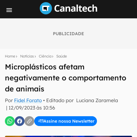
PUBLICIDADE
Seu resumo inteligente do mundo tech!
Assine a newsletter do Canaltech e receba
Home
Notícias
Ciência
Saúde
notícias e reviews sobre tecnologia em primeira
mão.
Microplásticos afetam
negativamente o comportamento
E-mail
de animais
Por
Fidel Forato
• Editado por
Luciana Zaramela
inscreva-se
|
12/09/2023 às 10:56
Assine nossa Newsletter
Confirmo que li, aceito e concordo com os
Termos de
Uso e Política de Privacidade do Canaltech.